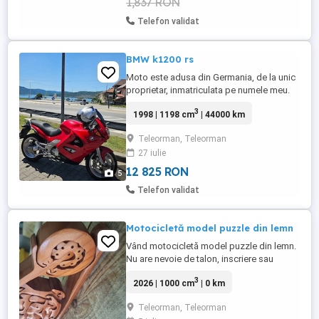
1,837 RON
Telefon validat
BMW k1200 rs
Moto este adusa din Germania, de la unic
proprietar, inmatriculata pe numele meu.
Complet functionala si in stare foarte
3
1998 | 1198 cm
| 44000 km
buna, necesita doar benzina pentru acest
sezon. Moto este varianta de 130 cp, este
Teleorman, Teleorman
dotata cu: -ABS -indicator de treapta -
27 iulie
incalzire in manere -parbriz reglabil in 2
pozitii -cutii ...
12 825 RON
5
Telefon validat
Motocicletă model puzzle din lemn
Vând motocicletă model puzzle din lemn.
Nu are nevoie de talon, inscriere sau
asigurare ! Consum minim spre deloc.
3
2026 | 1000 cm
| 0 km
Ideală pentru vitrine in magazinele din
sectorul moto.
Teleorman, Teleorman