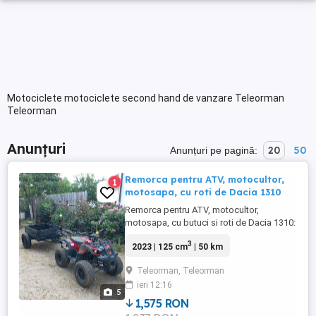
Motociclete motociclete second hand de vanzare Teleorman
Teleorman
Anunțuri
20
50
Anunțuri pe pagină:
Remorca pentru ATV, motocultor,
1
motosapa, cu roti de Dacia 1310
Remorca pentru ATV, motocultor,
motosapa, cu butuci si roti de Dacia 1310:
300 Euro
3
2023 | 125 cm
| 50 km
Teleorman, Teleorman
ieri 12:16
5
1,575 RON