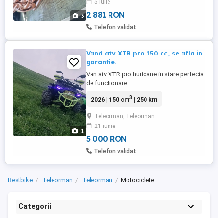
5 iulie
2 881 RON
3
Telefon validat
Vand atv XTR pro 150 cc, se afla in
garantie.
Van atv XTR pro huricane in stare perfecta
de functionare .
3
2026 | 150 cm
| 250 km
Teleorman, Teleorman
21 iunie
1
5 000 RON
Telefon validat
Bestbike
Teleorman
Teleorman
Motociclete
Categorii