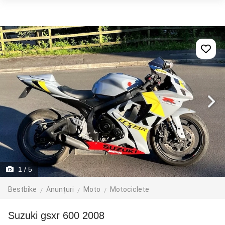
1
/ 5
Bestbike
Anunțuri
Moto
Motociclete
suzuki gsxr 600 2008