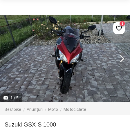
1
1
/ 5
Bestbike
Anunțuri
Moto
Motociclete
Suzuki GSX-S 1000