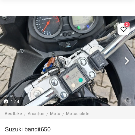
2
1
/ 4
Bestbike
Anunțuri
Moto
Motociclete
Suzuki bandit650