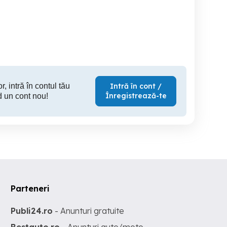
Cluj-Napoca
Brasov
200 EUR
7,500 EUR
1,
r, intră în contul tău
Intră în cont /
Înregistrează-te
d un cont nou!
Parteneri
Publi24.ro
- Anunturi gratuite