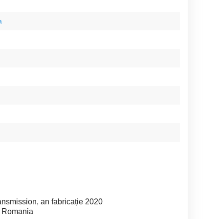
a
smission, an fabricație 2020
in Romania