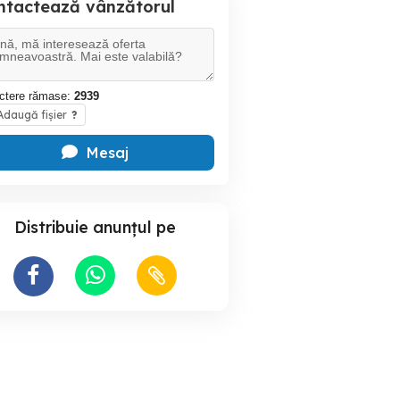
ntactează vânzătorul
ctere rămase:
2939
daugă fișier
?
Mesaj
Distribuie anunțul pe