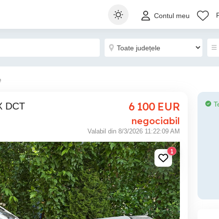
Contul meu
e
6 100
EUR
T
0X DCT
negociabil
Valabil din 8/3/2026 11:22:09 AM
1