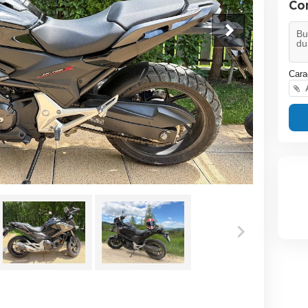
Co
Cara
A