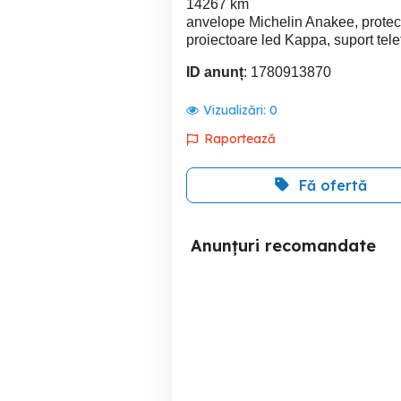
14267 km
anvelope Michelin Anakee, protect
proiectoare led Kappa, suport te
ID anunț
: 1780913870
Vizualizări:
0
Raportează
Fă ofertă
Anunțuri recomandate
Honda CB600F 2008