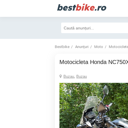
best
bike
.ro
Bestbike
Anunțuri
Moto
Motociclet
Motocicleta Honda NC75
Buzau
,
Buzau