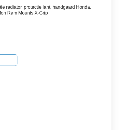
ie radiator, protectie lant, handgaard Honda,
lefon Ram Mounts X-Grip
Vind scuter fara acte
Vand honda cbr 1000rr
vand K