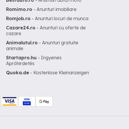
Bestauto.ro
- Anunturi auto/moto
Romimo.ro
- Anunturi imobiliare
Romjob.ro
- Anunturi locuri de munca
Cazare24.ro
- Anunturi cu oferte de
cazare
Animalutul.ro
- Anunturi gratuite
animale
Startapro.hu
- Ingyenes
Apróhirdetés
Quoka.de
- Kostenlose Kleinanzeigen