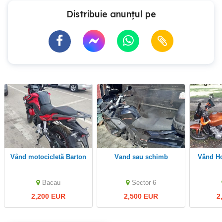
Distribuie anunțul pe
Vând motocicletă Barton
vand sau schimb
Vând Honda Hornet 600
Bacau
Sector 6
2,200 EUR
2,500 EUR
2