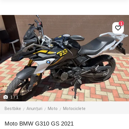
1
1
/ 1
Bestbike
Anunțuri
Moto
Motociclete
moto BMW G310 GS 2021