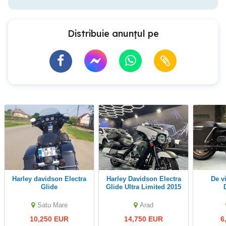
Distribuie anunțul pe
Harley davidson Electra
Harley Davidson Electra
De vinzare Harley
Glide
Glide Ultra Limited 2015
Satu Mare
Arad
10,250 EUR
14,750 EUR
6