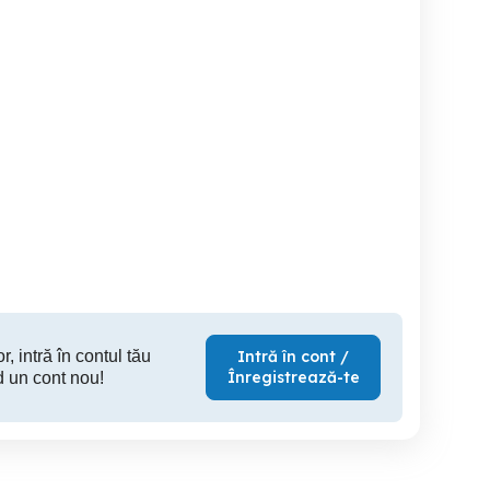
Vand Atv CF moto
Remorca moto scooter .
500A 11.117 km 2008
M
Sector 6
Sector 2
S
2,900 EUR
6,690 EUR
1,
r, intră în contul tău
Intră în cont /
Înregistrează-te
d un cont nou!