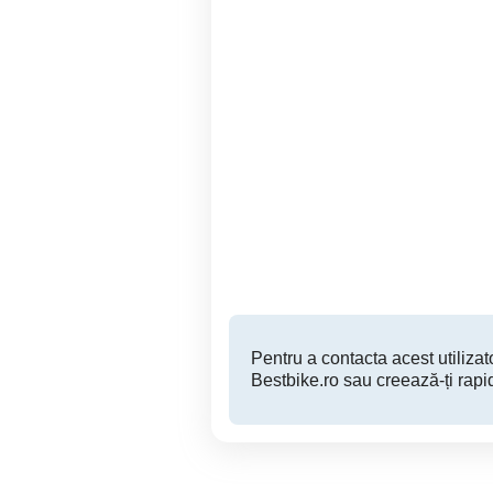
Ducati Panigale 899 an
Motocicleta Honda CBF
2014 20956km
Sector 1
8,600 EUR
Pentru a contacta acest utilizato
Bestbike.ro sau creează-ți rapi