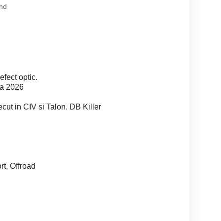
nd
efect optic.
ra 2026
ut in CIV si Talon. DB Killer
rt, Offroad