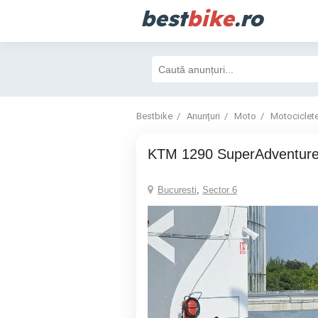
best
bike
.ro
Bestbike
Anunțuri
Moto
Motociclet
KTM 1290 SuperAdventur
Bucuresti
,
Sector 6