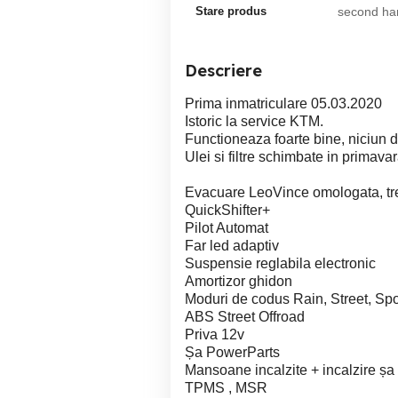
Stare produs
second ha
Descriere
Prima inmatriculare 05.03.2020
Istoric la service KTM.
Functioneaza foarte bine, niciun d
Ulei si filtre schimbate in primava
Evacuare LeoVince omologata, trec
QuickShifter+
Pilot Automat
Far led adaptiv
Suspensie reglabila electronic
Amortizor ghidon
Moduri de codus Rain, Street, Spo
ABS Street Offroad
Priva 12v
Șa PowerParts
Mansoane incalzite + incalzire șa
TPMS , MSR