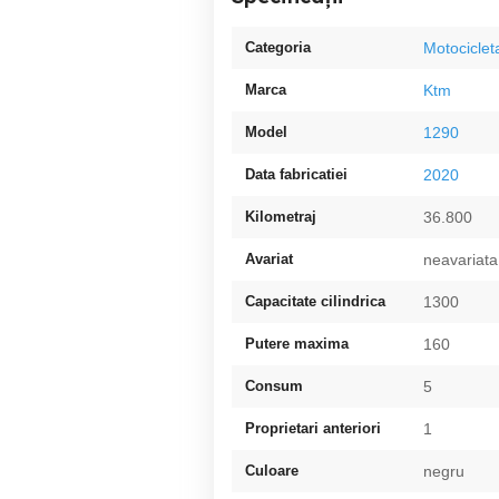
Categoria
Motociclet
Marca
Ktm
Model
1290
Data fabricatiei
2020
Kilometraj
36.800
Avariat
neavariata
Capacitate cilindrica
1300
Putere maxima
160
Consum
5
Proprietari anteriori
1
Culoare
negru