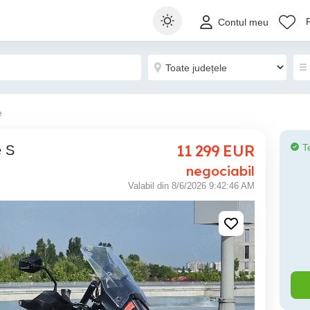
Contul meu
e
11 299
EUR
T
e S
negociabil
Valabil din 8/6/2026 9:42:46 AM