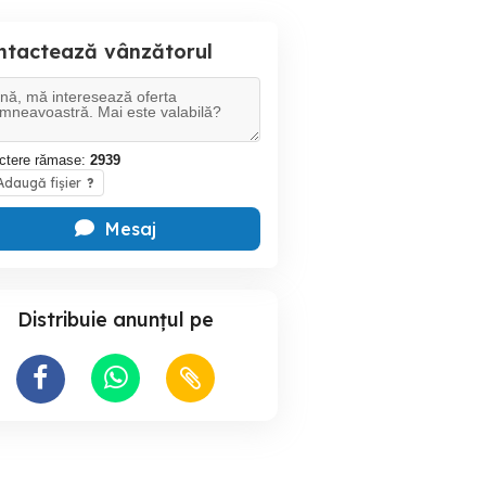
ntactează vânzătorul
ctere rămase:
2939
daugă fișier
?
Mesaj
Distribuie anunțul pe