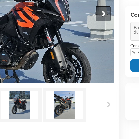
Co
Cara
A