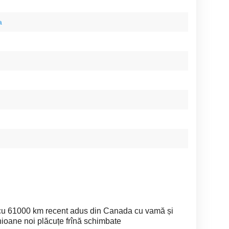
a
u 61000 km recent adus din Canada cu vamă și
inioane noi plăcuțe frînă schimbate