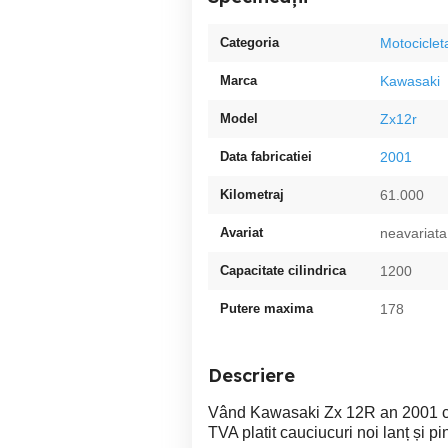
Categoria
Motociclet
Marca
Kawasaki
Model
Zx12r
Data fabricatiei
2001
Kilometraj
61.000
Avariat
neavariata
Capacitate cilindrica
1200
Putere maxima
178
Descriere
Vând Kawasaki Zx 12R an 2001 c
TVA platit cauciucuri noi lanț și p