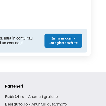
Adulti,are
Burgman
CIV,inmatriculat,stare f
buna!
Arad
Arad
1,000 EUR
1,350 EUR
2,
r, intră în contul tău
Intră în cont /
Înregistrează-te
d un cont nou!
Parteneri
Publi24.ro
- Anunturi gratuite
Bestauto.ro
- Anunturi auto/moto