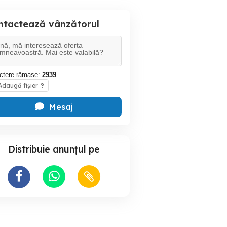
ntactează vânzătorul
ctere rămase:
2939
daugă fișier
?
Mesaj
Distribuie anunțul pe