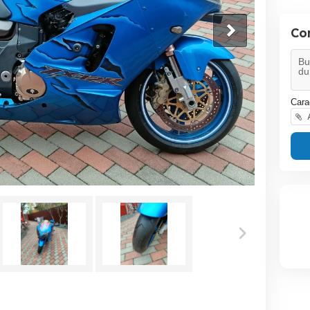
Co
Cara
A