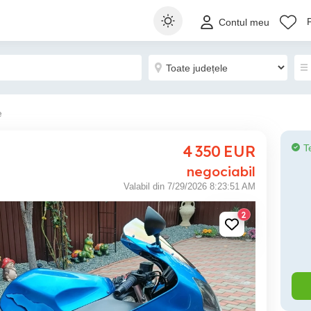
Contul meu
e
4 350
EUR
T
negociabil
Valabil din 7/29/2026 8:23:51 AM
2