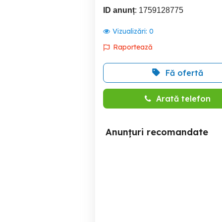
ID anunț
: 1759128775
Vizualizări:
0
Raportează
Fă ofertă
Arată telefon
Anunțuri recomandate
de vanzare kawasaki Z650