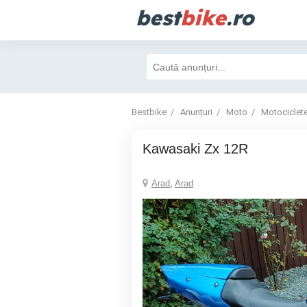
best
bike
.ro
Bestbike
Anunțuri
Moto
Motociclet
Kawasaki Zx 12R
Arad
,
Arad