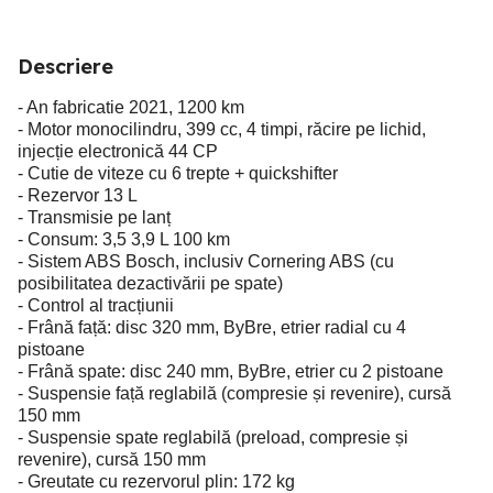
Descriere
- An fabricatie 2021, 1200 km
- Motor monocilindru, 399 cc, 4 timpi, răcire pe lichid,
injecție electronică 44 CP
- Cutie de viteze cu 6 trepte + quickshifter
- Rezervor 13 L
- Transmisie pe lanț
- Consum: 3,5 3,9 L 100 km
- Sistem ABS Bosch, inclusiv Cornering ABS (cu
posibilitatea dezactivării pe spate)
- Control al tracțiunii
- Frână față: disc 320 mm, ByBre, etrier radial cu 4
pistoane
- Frână spate: disc 240 mm, ByBre, etrier cu 2 pistoane
- Suspensie față reglabilă (compresie și revenire), cursă
150 mm
- Suspensie spate reglabilă (preload, compresie și
revenire), cursă 150 mm
- Greutate cu rezervorul plin: 172 kg