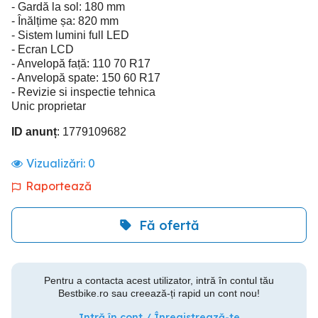
- Gardă la sol: 180 mm
- Înălțime șa: 820 mm
- Sistem lumini full LED
- Ecran LCD
- Anvelopă față: 110 70 R17
- Anvelopă spate: 150 60 R17
- Revizie si inspectie tehnica
Unic proprietar
ID anunț
: 1779109682
Vizualizări:
0
Raportează
Fă ofertă
Pentru a contacta acest utilizator, intră în contul tău
Bestbike.ro sau creează-ți rapid un cont nou!
Intră în cont / Înregistrează-te