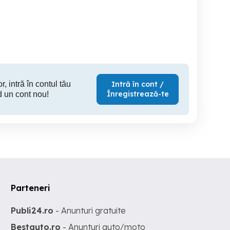
injecție, culoare
deosebita,originala stare
excelentă!
Giroc
Calarasi
Cl
999 EUR
123 EUR
2,
r, intră în contul tău
Intră în cont /
Înregistrează-te
d un cont nou!
Parteneri
Publi24.ro
- Anunturi gratuite
Bestauto.ro
- Anunturi auto/moto