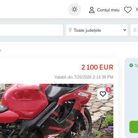
Contul meu
e
2 100
EUR
T
Valabil din 7/26/2026 2:14:38 PM
3