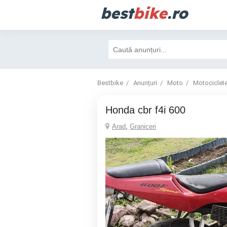
best
bike
.ro
Bestbike
Anunțuri
Moto
Motociclet
Honda cbr f4i 600
Arad
,
Graniceri