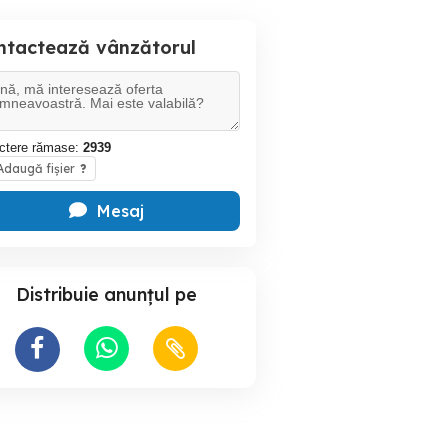
ntactează vânzătorul
ctere rămase:
2939
daugă fișier
?
Mesaj
Distribuie anunțul pe