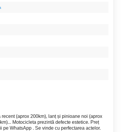
a
 recent (aprox 200km), lanț și pinioane noi (aprox
m)... Motocicleta prezintă defecte estetice. Preț
ii pe WhatsApp . Se vinde cu perfectarea actelor.