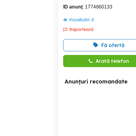
ID anunț
: 1774860133
Vizualizări:
0
Raportează
Fă ofertă
Arată telefon
Anunțuri recomandate
Honda cbr 600 f4i injecție