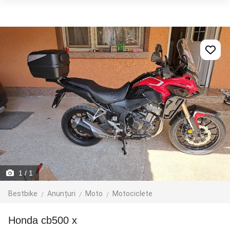
1
/ 1
Bestbike
Anunțuri
Moto
Motociclete
honda cb500 x