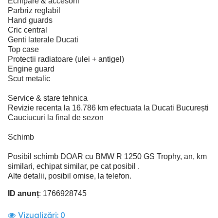
Echipare & accesorii
Parbriz reglabil
Hand guards
Cric central
Genti laterale Ducati
Top case
Protectii radiatoare (ulei + antigel)
Engine guard
Scut metalic
Service & stare tehnica
Revizie recenta la 16.786 km efectuata la Ducati București
Cauciucuri la final de sezon
Schimb
Posibil schimb DOAR cu BMW R 1250 GS Trophy, an, km
similari, echipat similar, pe cat posibil .
Alte detalii, posibil omise, la telefon.
ID anunț
: 1766928745
Vizualizări:
0