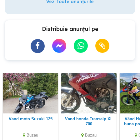
Vezi toate anunțurile
Distribuie anunțul pe
Vand moto Suzuki 125
vand honda Transalp XL
Vând Husaberg în stare
700
buna pr
Buzau
Buzau