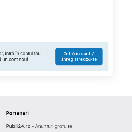
Honda VFR 1200f
SE vinde un BMW R 1250
Motor complet Moretti
GSA cu o echipare de top !
139FMB, 72cc, 4T, 4 trepte,
ambre
Sector 4
Sector 5
S
6,400 EUR
22,000 EUR
1,
r, intră în contul tău
Intră în cont /
Înregistrează-te
d un cont nou!
Parteneri
Publi24.ro
- Anunturi gratuite