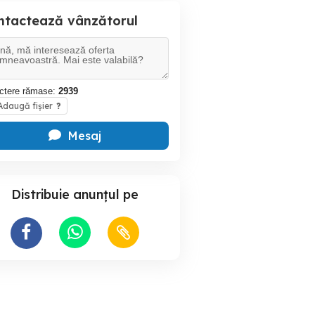
ntactează vânzătorul
ctere rămase:
2939
daugă fișier
?
Mesaj
Distribuie anunțul pe