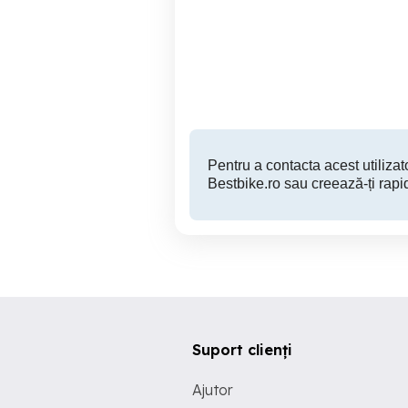
Ducati Panigale 899 an
2014 20956km
Sector 1
8,600 EUR
Pentru a contacta acest utilizato
Bestbike.ro sau creează-ți rapi
Suport clienți
Ajutor