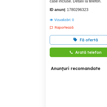
case incluse. Detalii la telefon.
ID anunț
: 1780296323
Vizualizări:
0
Raportează
Fă ofertă
Arată telefon
Anunțuri recomandate