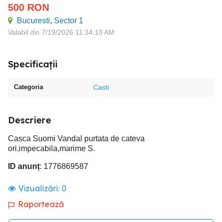
500
RON
Bucuresti
,
Sector 1
Valabil din 7/19/2026 11:34:10 AM
Specificații
Categoria
Casti
Descriere
Casca Suomi Vandal purtata de cateva
ori,impecabila,marime S.
ID anunț
: 1776869587
Vizualizări:
0
Raportează