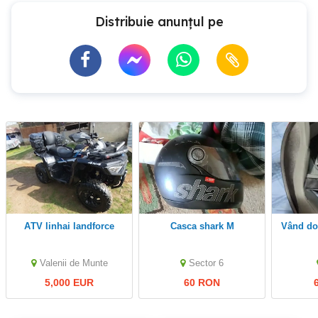
Distribuie anunțul pe
ATV linhai landforce
casca shark M
vând d
Valenii de Munte
Sector 6
5,000 EUR
60 RON