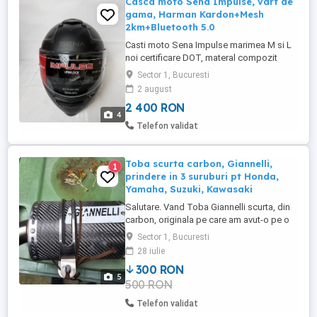
Casca moto Sena Impulse, varf de
gama, Harman Kardon+Mesh
2km+Bluetooth 5.0
Casti moto Sena Impulse marimea M si L
noi certificare DOT, materal compozit
foarte rezistent. Momentan am 3 bucati
Sector 1, Bucuresti
marimile M si L. Sunt produse mostra
2 august
expuse in magazin si incercate pentru
2 400 RON
marime, nu sunt zgariate sau folosite. O
4
bucata care are eticheta putin deteriorata
Telefon validat
este 1800lei pe marimea ...
Toba scurta carbon, Giannelli,
1
prindere in 3 suruburi pt Honda,
Yamaha, Suzuki, Kawasaki
Salutare. Vand Toba Giannelli scurta, din
carbon, originala pe care am avut-o pe o
Honda 954 929. Din pacate filetul unui
Sector 1, Bucuresti
surub trebuie refacut. are si inelul de
28 iulie
prindere in scarita de pasager. Sunet gros
300 RON
placut.
5
500 RON
Telefon validat