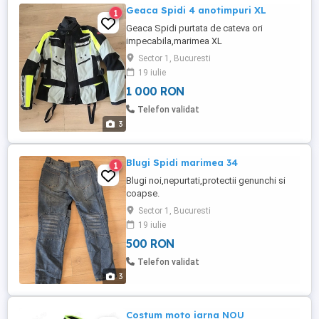
Geaca Spidi 4 anotimpuri XL
1
Geaca Spidi purtata de cateva ori
impecabila,marimea XL
Sector 1, Bucuresti
19 iulie
1 000 RON
Telefon validat
3
Blugi Spidi marimea 34
1
Blugi noi,nepurtati,protectii genunchi si
coapse.
Sector 1, Bucuresti
19 iulie
500 RON
Telefon validat
3
Costum moto iarna NOU