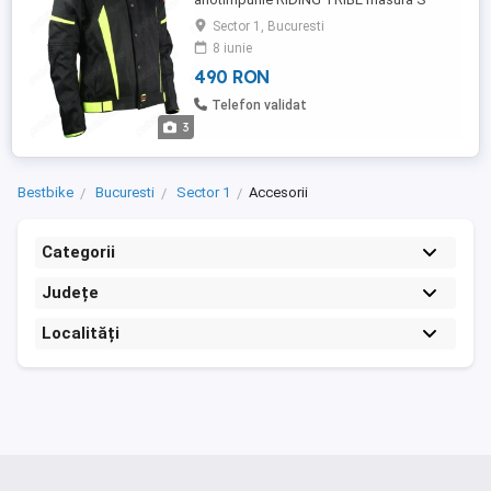
(partea din interior este detasabila cu
Sector 1, Bucuresti
fermoar), NOU.
8 iunie
490 RON
Telefon validat
3
Bestbike
Bucuresti
Sector 1
Accesorii
Categorii
Județe
Localități