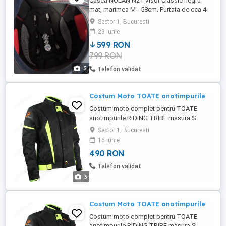
Casca NOLAN N21 Visor Classic negru
mat, marimea M - 58cm. Purtata de cca 4
ori, stare f buna. Se poate vedea testa in
Sector 1, Bucuresti
Bucuresti.
23 iunie
599 RON
799 RON
5
Telefon validat
Costum Moto TOATE anotimpurile
Costum moto complet pentru TOATE
anotimpurile RIDING TRIBE masura S
(partea interioara este detasabila cu
Sector 1, Bucuresti
fermoar), NOU!
16 iunie
490 RON
Telefon validat
3
Costum Moto TOATE anotimpurile
Costum moto complet pentru TOATE
anotimpurile RIDING TRIBE masura S