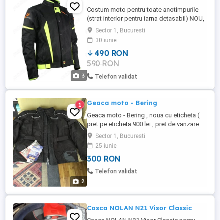
Costum moto pentru toate anotimpurile
(strat interior pentru iarna detasabil) NOU,
masura S.
Sector 1, Bucuresti
30 iunie
490 RON
590 RON
3
Telefon validat
Geaca moto - Bering
1
Geaca moto - Bering , noua cu eticheta (
pret pe eticheta 900 lei , pret de vanzare
300 lei ) . Marime L- XL , cu intarituri spate ,
Sector 1, Bucuresti
umeri si coate . Culoare neagra . Nu livrez
25 iunie
prin curier .
300 RON
Telefon validat
2
Casca NOLAN N21 Visor Classic