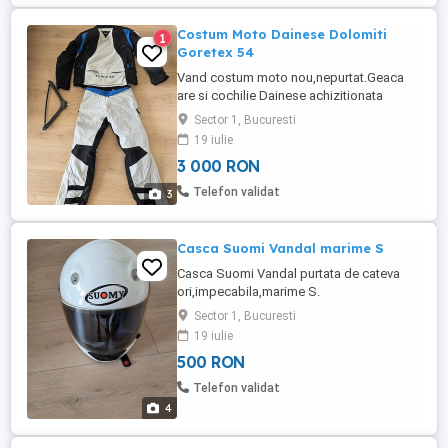
Costum Moto Dainese Dolomiti
1
Goretex 54
Vand costum moto nou,nepurtat.Geaca
are si cochilie Dainese achizitionata
separat.
Sector 1, Bucuresti
19 iulie
3 000 RON
Telefon validat
3
Casca Suomi Vandal marime S
Casca Suomi Vandal purtata de cateva
ori,impecabila,marime S.
Sector 1, Bucuresti
19 iulie
500 RON
Telefon validat
4