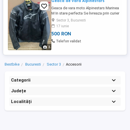
Geaca de vara Alpinestars
Geaca de vara moto Alpinestars Marinea
M In stare perfecta Se livreaza prin curier
cu verificare in tara sau predare personala
Sector 3, Bucuresti
in Bucuresti
17 iunie
500 RON
Telefon validat
3
Bestbike
Bucuresti
Sector 3
Accesorii
Categorii
Județe
Localități