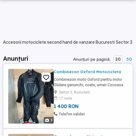
Accesorii motociclete second hand de vanzare Bucuresti Sector 3
Anunțuri
20
50
Anunțuri pe pagină:
Combinezon Oxford Motocicleta
Combinezon moto Oxford pentru moto
Slidere genunchi, coate, umeri Cocoasa
pe spate pentru atenuarea impactului si
Sector 3, Bucuresti
aerodinamica Combinezon full din piele,
17 iunie
potrivit atat pentru mersul pe strada cat si
1 400 RON
pentru circuit Marimea M Livrare in toata
tara prin curier cu verificare sau predare
Telefon validat
personala in bu ...
3