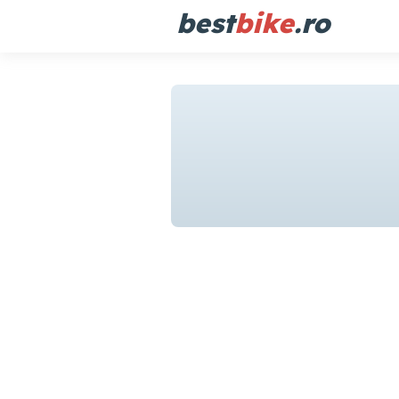
best
bike
.ro