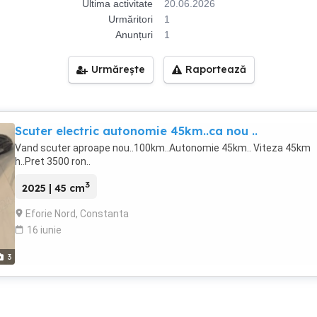
Ultima activitate
20.06.2026
Urmăritori
1
Anunțuri
1
Urmărește
Raportează
Scuter electric autonomie 45km..ca nou ..
Vand scuter aproape nou..100km..Autonomie 45km.. Viteza 45km
h..Pret 3500 ron..
3
2025 | 45 cm
Eforie Nord, Constanta
16 iunie
3