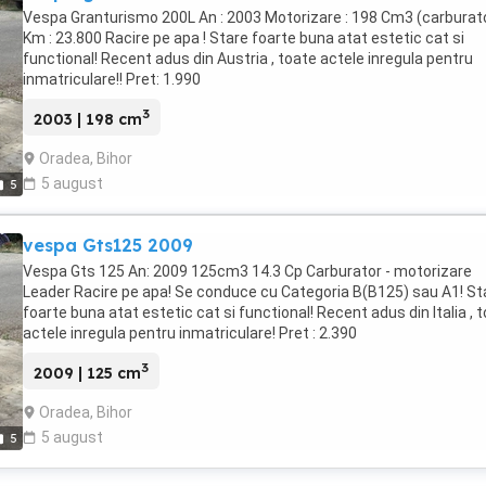
Vespa Granturismo 200L An : 2003 Motorizare : 198 Cm3 (carburat
Km : 23.800 Racire pe apa ! Stare foarte buna atat estetic cat si
functional! Recent adus din Austria , toate actele inregula pentru
inmatriculare!! Pret: 1.990
3
2003 | 198 cm
Oradea, Bihor
5 august
5
vespa Gts125 2009
Vespa Gts 125 An: 2009 125cm3 14.3 Cp Carburator - motorizare
Leader Racire pe apa! Se conduce cu Categoria B(B125) sau A1! St
foarte buna atat estetic cat si functional! Recent adus din Italia , 
actele inregula pentru inmatriculare! Pret : 2.390
3
2009 | 125 cm
Oradea, Bihor
5 august
5