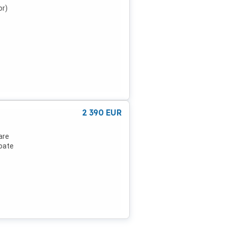
or)
2 390
EUR
are
toate