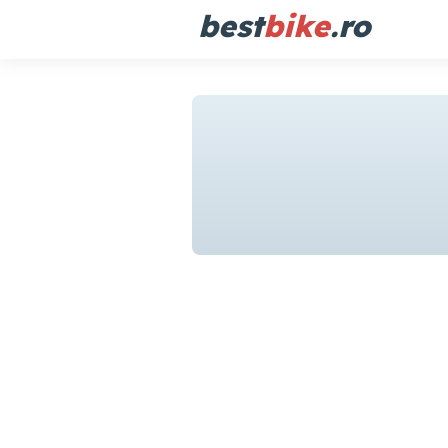
best
bike
.ro