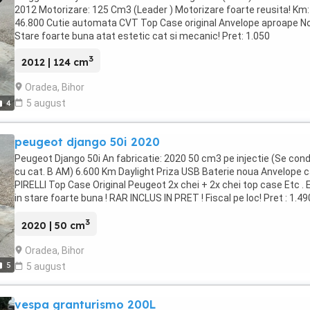
2012 Motorizare: 125 Cm3 (Leader ) Motorizare foarte reusita! Km:
46.800 Cutie automata CVT Top Case original Anvelope aproape No
Stare foarte buna atat estetic cat si mecanic! Pret: 1.050
3
2012 | 124 cm
Oradea, Bihor
5 august
4
peugeot django 50i 2020
Peugeot Django 50i An fabricatie: 2020 50 cm3 pe injectie (Se con
cu cat. B AM) 6.600 Km Daylight Priza USB Baterie noua Anvelope c
PIRELLI Top Case Original Peugeot 2x chei + 2x chei top case Etc . 
in stare foarte buna ! RAR INCLUS IN PRET ! Fiscal pe loc! Pret : 1.49
putin neg..
3
2020 | 50 cm
Oradea, Bihor
5
5 august
vespa granturismo 200L