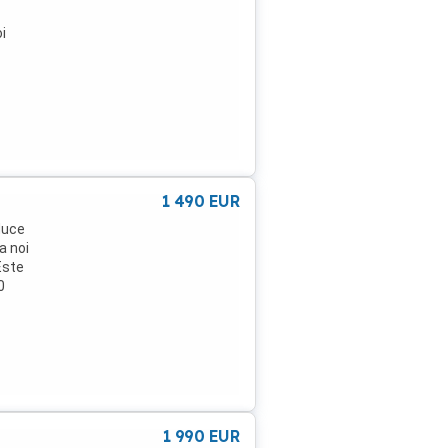
i
1 490
EUR
duce
a noi
Este
0
1 990
EUR