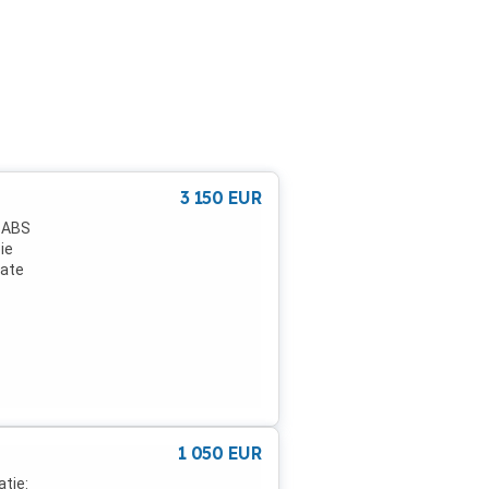
3 150
EUR
 ABS
ie
oate
1 050
EUR
atie: