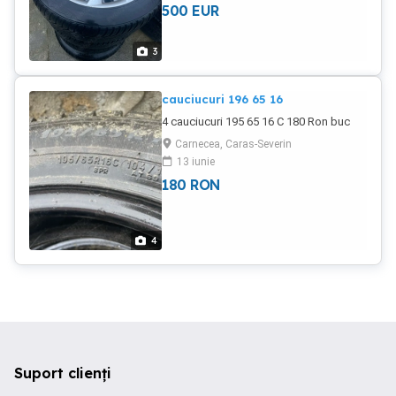
500
EUR
3
cauciucuri 196 65 16
4 cauciucuri 195 65 16 C 180 Ron buc
Carnecea, Caras-Severin
13 iunie
180
RON
4
Suport clienți