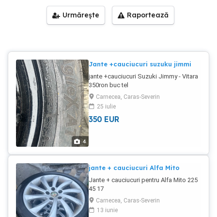
Urmărește
Raportează
Jante +cauciucuri suzuku jimmi
jante +cauciucuri Suzuki Jimmy - Vitara
350ron buc tel
Carnecea, Caras-Severin
25 iulie
350
EUR
4
jante + cauciucuri Alfa Mito
Jante + cauciucuri pentru Alfa Mito 225
45 17
Carnecea, Caras-Severin
13 iunie