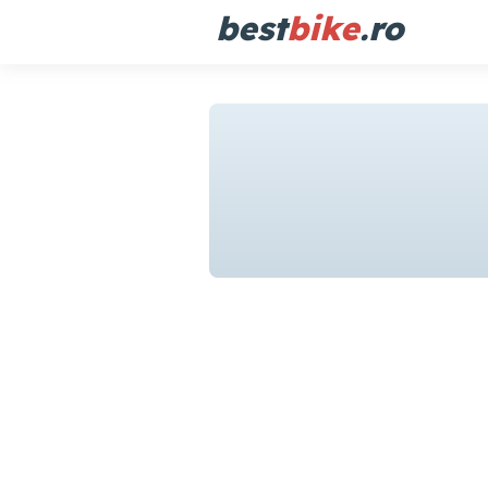
best
bike
.ro