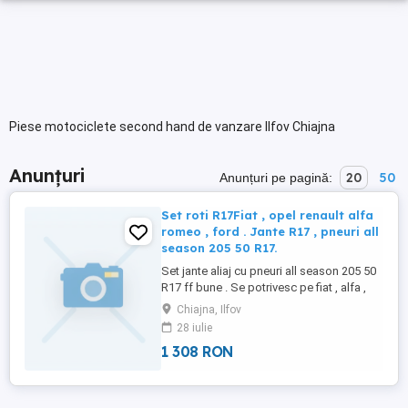
Piese motociclete second hand de vanzare Ilfov Chiajna
Anunțuri
20
50
Anunțuri pe pagină:
Set roti R17Fiat , opel renault alfa
romeo , ford . Jante R17 , pneuri all
season 205 50 R17.
Set jante aliaj cu pneuri all season 205 50
R17 ff bune . Se potrivesc pe fiat , alfa ,
opel , renault . Pretul este de 250 de euro.
Chiajna, Ilfov
Nu trimit prin curier . Tel .
28 iulie
1 308 RON