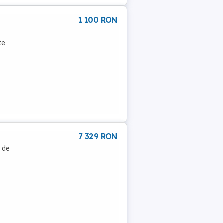
1 100 RON
te
7 329 RON
 de