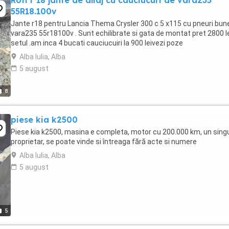
Roti r 18 jante de aliaj cu cauciucuri de vara235
55R18.100v
Jante r18 pentru Lancia Thema Crysler 300 c 5 x115 cu pneuri bun
vara235 55r18100v . Sunt echilibrate si gata de montat pret 2800 l
setul .am inca 4 bucati cauciucuiri la 900 leivezi poze
Alba Iulia, Alba
5 august
8
piese kia k2500
Piese kia k2500, masina e completa, motor cu 200.000 km, un sing
proprietar, se poate vinde si întreaga fără acte si numere
Alba Iulia, Alba
5 august
5