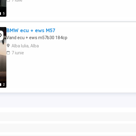
7 iulie
5
BMW ecu + ews M57
Vand ecu + ews m57b30 184cp
Alba Iulia, Alba
7 iunie
2