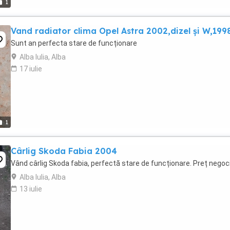
1
Vand radiator clima Opel Astra 2002,dizel și W,199
Sunt an perfecta stare de funcționare
Alba Iulia, Alba
17 iulie
1
Cârlig Skoda Fabia 2004
Vând cârlig Skoda fabia, perfectă stare de funcționare. Preț negoci
Alba Iulia, Alba
13 iulie