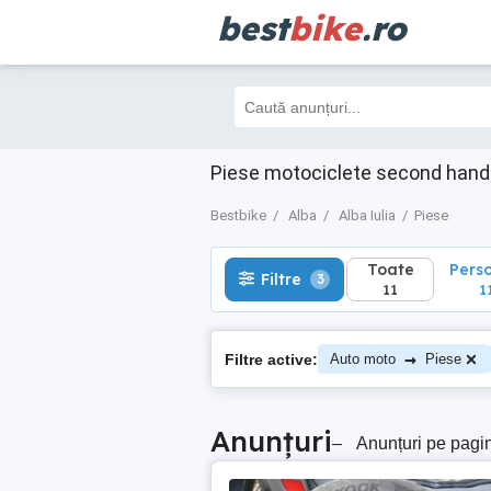
best
bike
.ro
Toate
Perso
Filtre
3
11
11
Piese motociclete second hand 
Bestbike
Alba
Alba Iulia
Piese
Toate
Pers
Filtre
3
11
1
→
Filtre active:
Auto moto
Piese
Anunțuri
–
Anunțuri pe pagi