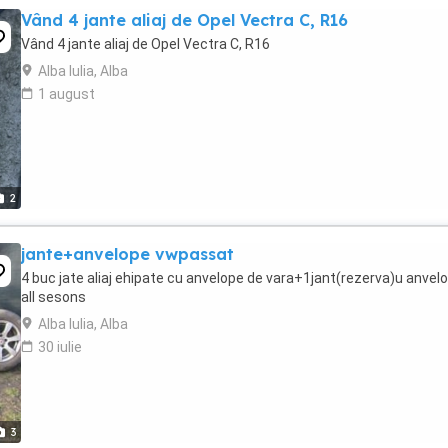
Vând 4 jante aliaj de Opel Vectra C, R16
Vând 4 jante aliaj de Opel Vectra C, R16
Alba Iulia, Alba
1 august
2
jante+anvelope vwpassat
4 buc jate aliaj ehipate cu anvelope de vara+1jant(rezerva)u anvel
all sesons
Alba Iulia, Alba
30 iulie
3