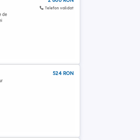
2 600 RON
Telefon validat
e de
ei
524 RON
ur