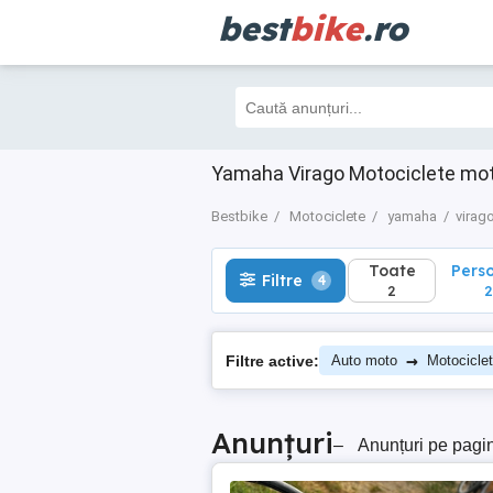
best
bike
.ro
Toate
Perso
Filtre
4
2
2
Yamaha Virago Motociclete mot
Bestbike
Motociclete
yamaha
virag
Toate
Pers
Filtre
4
2
2
→
Filtre active:
Auto moto
Motocicle
Anunțuri
–
Anunțuri pe pagi