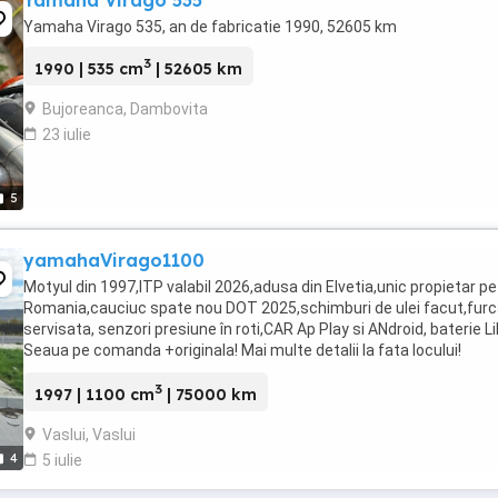
Yamaha Virago 535
Yamaha Virago 535, an de fabricatie 1990, 52605 km
3
1990 | 535 cm
| 52605 km
Bujoreanca, Dambovita
23 iulie
5
yamahaVirago1100
Motyul din 1997,ITP valabil 2026,adusa din Elvetia,unic propietar pe
Romania,cauciuc spate nou DOT 2025,schimburi de ulei facut,fur
servisata, senzori presiune în roti,CAR Ap Play si ANdroid, baterie Li
Seaua pe comanda +originala! Mai multe detalii la fata locului!
Pret.5000E negociabil!
3
1997 | 1100 cm
| 75000 km
Vaslui, Vaslui
4
5 iulie