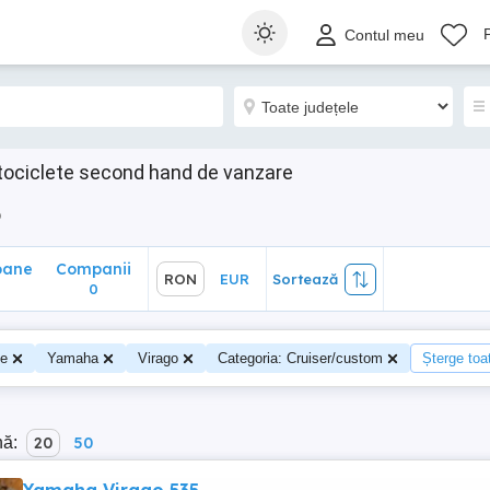
ane
Companii
RON
EUR
Sortează
Contul meu
0
ociclete second hand de vanzare
o
oane
Companii
RON
EUR
Sortează
0
te
Yamaha
Virago
Categoria: Cruiser/custom
Șterge toat
nă:
20
50