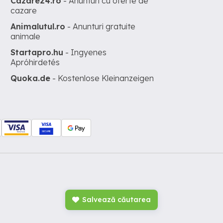
Cazare24.ro
- Anunturi cu oferte de
cazare
Animalutul.ro
- Anunturi gratuite
animale
Startapro.hu
- Ingyenes
Apróhirdetés
Quoka.de
- Kostenlose Kleinanzeigen
Salvează căutarea