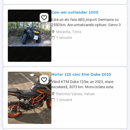
Can-am outlander 1000
Este un atv fara ABS,import Germania cu
2550 km. Are urmatoarele optiuni: Servo 3
nivele Suspensie FOX cu rebound Bullbar
Moravita, Timis
fata Bullbar spate Handguardurile Can am
1 ianuarie
Jante beadlock
Motor 125 cmc Ktm Duke 2023
Vând KTM Duke 125w, an 2023, stare
excelentă, 3073 km. Motocicleta este
ideală pentru începători sau pentru oraș.
Ramnicu Valcea, Valcea
Fără daune, lovituri!
1 ianuarie