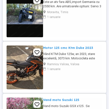
Este un atv fara ABS,import Germania cu
2550 km. Are urmatoarele optiuni: Servo 3
nivele Suspensie FOX cu rebound Bullbar
Moravita, Timis
fata Bullbar spate Handguardurile Can am
1 ianuarie
Jante beadlock
Motor 125 cmc Ktm Duke 2023
Vând KTM Duke 125w, an 2023, stare
excelentă, 3073 km. Motocicleta este
ideală pentru începători sau pentru oraș.
Ramnicu Valcea, Valcea
Fără daune, lovituri!
1 ianuarie
Vand moto Suzuki 125
Vand moto Suzuki GSX x125 . Se