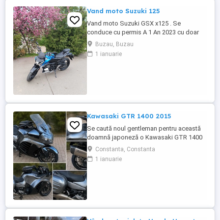
Vand moto Suzuki 125
Vand moto Suzuki GSX x125 . Se
conduce cu permis A 1 An 2023 cu doar
5000km Stare impecabila , fara cazaturi
Buzau, Buzau
ITP valabil pana in noiembrie 2027 Revizii
1 ianuarie
si schimb de ulei in service autorizat
Kawasaki GTR 1400 2015
Se caută noul gentleman pentru această
doamnă japoneză o Kawasaki GTR 1400
care încă întoarce priviri și iubește
Constanta, Constanta
kilometrii. A fost răsfățată, întreținută la
1 ianuarie
timp și tratată cu respect. O dau doar
cuiva care va avea grijă de ea așa cum am
făcut-o și eu. Restul îl va convinge ea la
prima cheie. Vă ...