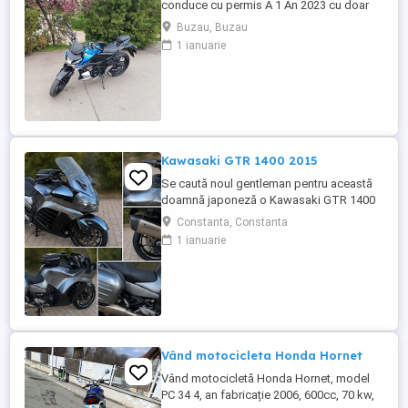
conduce cu permis A 1 An 2023 cu doar
5000km Stare impecabila , fara cazaturi
Buzau, Buzau
ITP valabil pana in noiembrie 2027 Revizii
1 ianuarie
si schimb de ulei in service autorizat
Kawasaki GTR 1400 2015
Se caută noul gentleman pentru această
doamnă japoneză o Kawasaki GTR 1400
care încă întoarce priviri și iubește
Constanta, Constanta
kilometrii. A fost răsfățată, întreținută la
1 ianuarie
timp și tratată cu respect. O dau doar
cuiva care va avea grijă de ea așa cum am
făcut-o și eu. Restul îl va convinge ea la
prima cheie. Vă ...
Vând motocicleta Honda Hornet
Vând motocicletă Honda Hornet, model
PC 34 4, an fabricație 2006, 600cc, 70 kw,