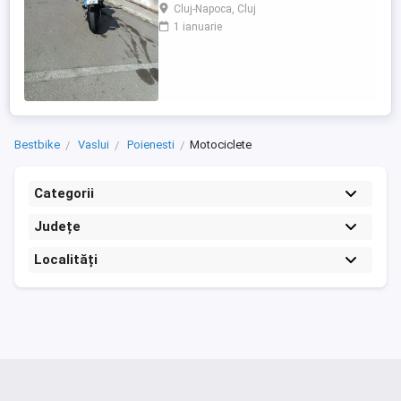
98 cp, inspecție tehnică valabilă până în
Cluj-Napoca, Cluj
august 2027 . Preț 1900 euro
1 ianuarie
Bestbike
Vaslui
Poienesti
Motociclete
Categorii
Județe
Localități