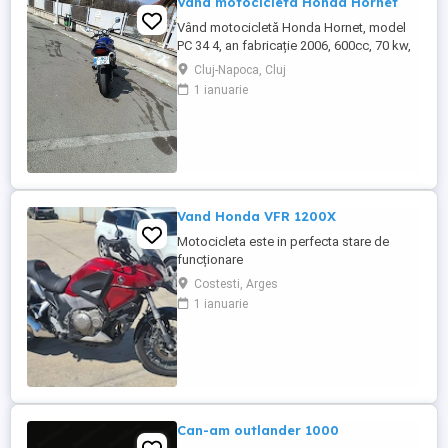
Vând motocicleta Honda Hornet
Vând motocicletă Honda Hornet, model
PC 34 4, an fabricație 2006, 600cc, 70 kw,
98 cp, inspecție tehnică valabilă până în
Cluj-Napoca, Cluj
august 2027 . Preț 1900 euro
1 ianuarie
Vand Honda VFR 1200X
Motocicleta este in perfecta stare de
funcționare
Costesti, Arges
1 ianuarie
Can-am outlander 1000