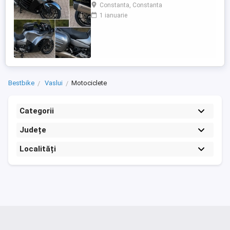
care încă întoarce priviri și iubește
Constanta, Constanta
kilometrii. A fost răsfățată, întreținută la
1 ianuarie
timp și tratată cu respect. O dau doar
cuiva care va avea grijă de ea așa cum am
făcut-o și eu. Restul îl va convinge ea la
prima cheie. Vă ...
Bestbike
Vaslui
Motociclete
Categorii
Județe
Localități