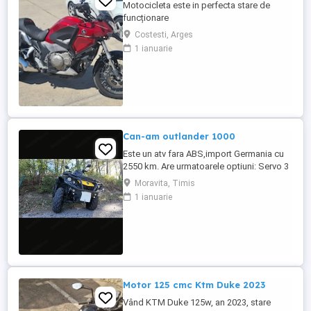
Motocicleta este in perfecta stare de
funcționare
Costesti, Arges
1 ianuarie
Can-am outlander 1000
Este un atv fara ABS,import Germania cu
2550 km. Are urmatoarele optiuni: Servo 3
nivele Suspensie FOX cu rebound Bullbar
Moravita, Timis
fata Bullbar spate Handguardurile Can am
1 ianuarie
Jante beadlock
Motor 125 cmc Ktm Duke 2023
Vând KTM Duke 125w, an 2023, stare