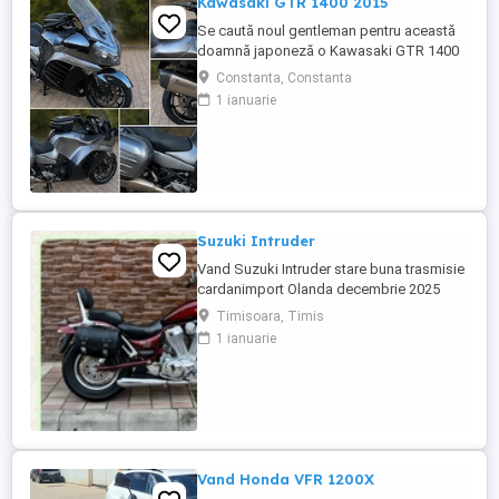
Kawasaki GTR 1400 2015
Se caută noul gentleman pentru această
doamnă japoneză o Kawasaki GTR 1400
care încă întoarce priviri și iubește
Constanta, Constanta
kilometrii. A fost răsfățată, întreținută la
1 ianuarie
timp și tratată cu respect. O dau doar
cuiva care va avea grijă de ea așa cum am
făcut-o și eu. Restul îl va convinge ea la
prima cheie. Vă ...
Suzuki Intruder
Vand Suzuki Intruder stare buna trasmisie
cardanimport Olanda decembrie 2025
inmatriculat RO IN FEBRUARIE Nu raspund
Timisoara, Timis
la mesaje.Schimb cu ATV plus sau minus
1 ianuarie
diferenta
Vand Honda VFR 1200X