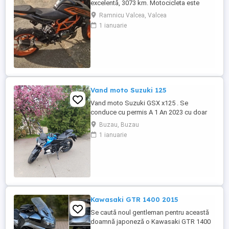
excelentă, 3073 km. Motocicleta este
ideală pentru începători sau pentru oraș.
Ramnicu Valcea, Valcea
Fără daune, lovituri!
1 ianuarie
Vand moto Suzuki 125
Vand moto Suzuki GSX x125 . Se
conduce cu permis A 1 An 2023 cu doar
5000km Stare impecabila , fara cazaturi
Buzau, Buzau
ITP valabil pana in noiembrie 2027 Revizii
1 ianuarie
si schimb de ulei in service autorizat
Kawasaki GTR 1400 2015
Se caută noul gentleman pentru această
doamnă japoneză o Kawasaki GTR 1400