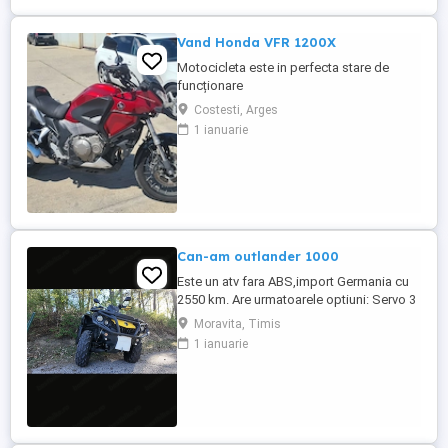
Vand Honda VFR 1200X
Motocicleta este in perfecta stare de
funcționare
Costesti, Arges
1 ianuarie
Can-am outlander 1000
Este un atv fara ABS,import Germania cu
2550 km. Are urmatoarele optiuni: Servo 3
nivele Suspensie FOX cu rebound Bullbar
Moravita, Timis
fata Bullbar spate Handguardurile Can am
1 ianuarie
Jante beadlock