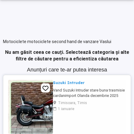
Motociclete motociclete second hand de vanzare Vaslui
Nu am găsit ceea ce cauți.
Selectează categoria și alte
filtre de căutare pentru a eficientiza căutarea
Anunțuri care te-ar putea interesa
Suzuki Intruder
Vand Suzuki Intruder stare buna trasmisie
cardanimport Olanda decembrie 2025
inmatriculat RO IN FEBRUARIE Nu raspund
Timisoara, Timis
la mesaje.Schimb cu ATV plus sau minus
1 ianuarie
diferenta