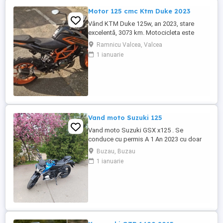
Motor 125 cmc Ktm Duke 2023
Vând KTM Duke 125w, an 2023, stare
excelentă, 3073 km. Motocicleta este
ideală pentru începători sau pentru oraș.
Ramnicu Valcea, Valcea
Fără daune, lovituri!
1 ianuarie
Vand moto Suzuki 125
Vand moto Suzuki GSX x125 . Se
conduce cu permis A 1 An 2023 cu doar
5000km Stare impecabila , fara cazaturi
Buzau, Buzau
ITP valabil pana in noiembrie 2027 Revizii
1 ianuarie
si schimb de ulei in service autorizat