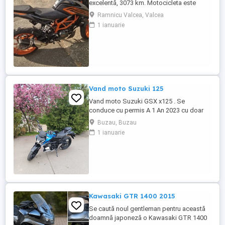
excelentă, 3073 km. Motocicleta este
ideală pentru începători sau pentru oraș.
Ramnicu Valcea, Valcea
Fără daune, lovituri!
1 ianuarie
Vand moto Suzuki 125
Vand moto Suzuki GSX x125 . Se
conduce cu permis A 1 An 2023 cu doar
5000km Stare impecabila , fara cazaturi
Buzau, Buzau
ITP valabil pana in noiembrie 2027 Revizii
1 ianuarie
si schimb de ulei in service autorizat
Kawasaki GTR 1400 2015
Se caută noul gentleman pentru această
doamnă japoneză o Kawasaki GTR 1400