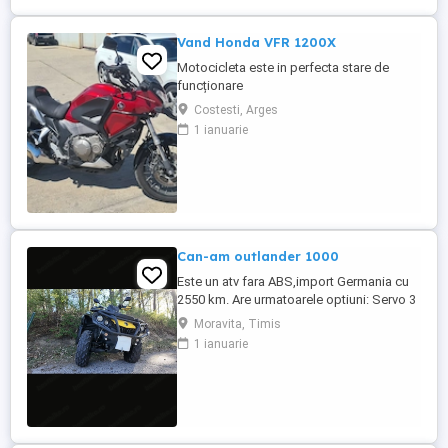
Vand Honda VFR 1200X
Motocicleta este in perfecta stare de
funcționare
Costesti, Arges
1 ianuarie
Can-am outlander 1000
Este un atv fara ABS,import Germania cu
2550 km. Are urmatoarele optiuni: Servo 3
nivele Suspensie FOX cu rebound Bullbar
Moravita, Timis
fata Bullbar spate Handguardurile Can am
1 ianuarie
Jante beadlock