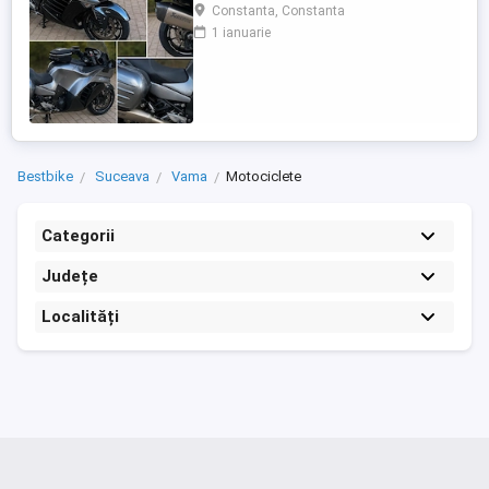
care încă întoarce priviri și iubește
Constanta, Constanta
kilometrii. A fost răsfățată, întreținută la
1 ianuarie
timp și tratată cu respect. O dau doar
cuiva care va avea grijă de ea așa cum am
făcut-o și eu. Restul îl va convinge ea la
prima cheie. Vă ...
Bestbike
Suceava
Vama
Motociclete
Categorii
Județe
Localități