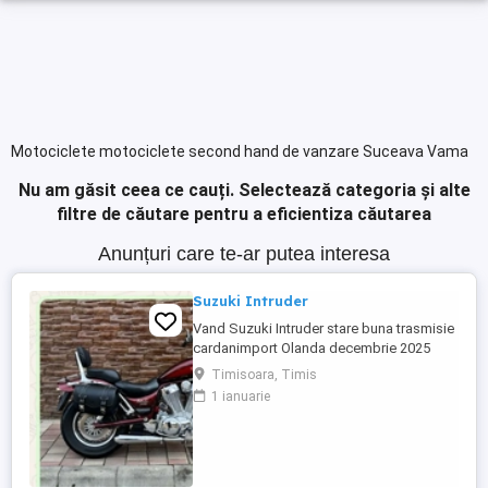
Motociclete motociclete second hand de vanzare Suceava Vama
Nu am găsit ceea ce cauți.
Selectează categoria și alte
filtre de căutare pentru a eficientiza căutarea
Anunțuri care te-ar putea interesa
Suzuki Intruder
Vand Suzuki Intruder stare buna trasmisie
cardanimport Olanda decembrie 2025
inmatriculat RO IN FEBRUARIE Nu raspund
Timisoara, Timis
la mesaje.Schimb cu ATV plus sau minus
1 ianuarie
diferenta