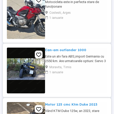
Motocicleta este in perfecta stare de
funcționare
Costesti, Arges
1 ianuarie
Can-am outlander 1000
Este un atv fara ABS,import Germania cu
2550 km. Are urmatoarele optiuni: Servo 3
nivele Suspensie FOX cu rebound Bullbar
Moravita, Timis
fata Bullbar spate Handguardurile Can am
1 ianuarie
Jante beadlock
Motor 125 cmc Ktm Duke 2023
Vând KTM Duke 125w, an 2023, stare