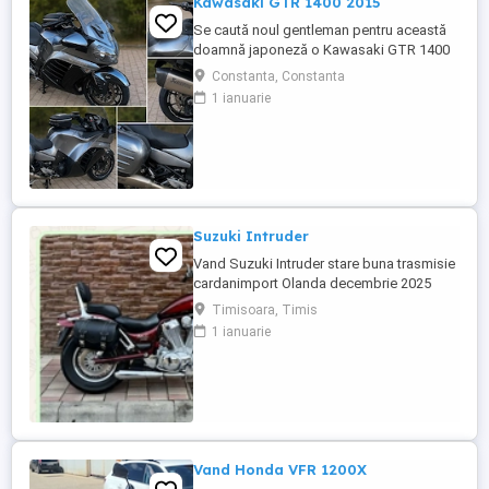
Kawasaki GTR 1400 2015
Se caută noul gentleman pentru această
doamnă japoneză o Kawasaki GTR 1400
care încă întoarce priviri și iubește
Constanta, Constanta
kilometrii. A fost răsfățată, întreținută la
1 ianuarie
timp și tratată cu respect. O dau doar
cuiva care va avea grijă de ea așa cum am
făcut-o și eu. Restul îl va convinge ea la
prima cheie. Vă ...
Suzuki Intruder
Vand Suzuki Intruder stare buna trasmisie
cardanimport Olanda decembrie 2025
inmatriculat RO IN FEBRUARIE Nu raspund
Timisoara, Timis
la mesaje.Schimb cu ATV plus sau minus
1 ianuarie
diferenta
Vand Honda VFR 1200X