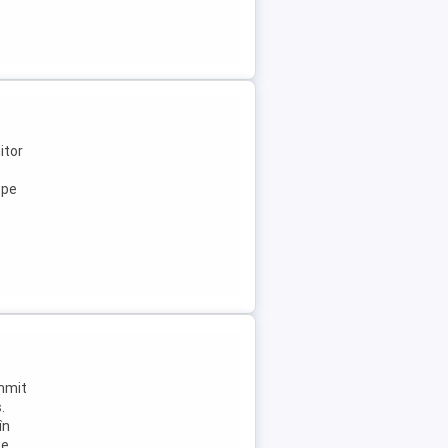
itor
ope
ummit
.
în
Se