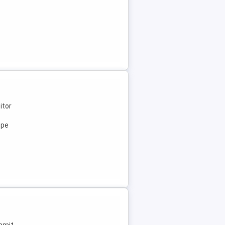
itor
ope