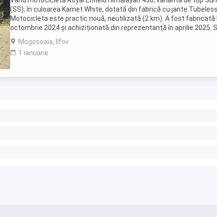
Vând motocicletă Royal Enfield Himalayan 450, varianta de top S
(SS), în culoarea Kamet White, dotată din fabrică cu jante Tubeless
Motocicleta este practic nouă, neutilizată (2 km). A fost fabricată 
octombrie 2024 și achiziționată din reprezentanță în aprilie 2025. 
află în stare absolut ...
Mogosoaia, Ilfov
1 ianuarie