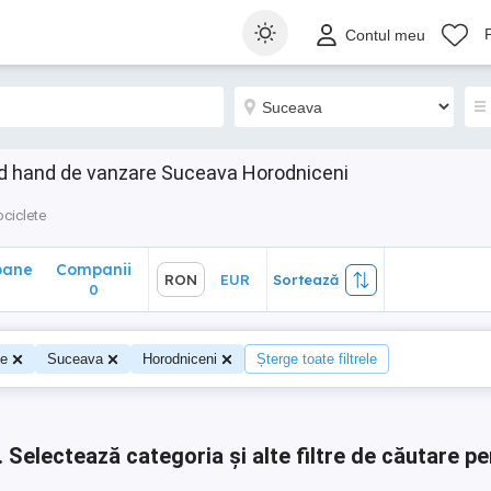
ane
Companii
RON
EUR
Sortează
Contul meu
0
d hand de vanzare Suceava Horodniceni
ciclete
oane
Companii
RON
EUR
Sortează
0
0
te
Suceava
Horodniceni
Șterge toate filtrele
.
Selectează categoria și alte filtre de căutare pe