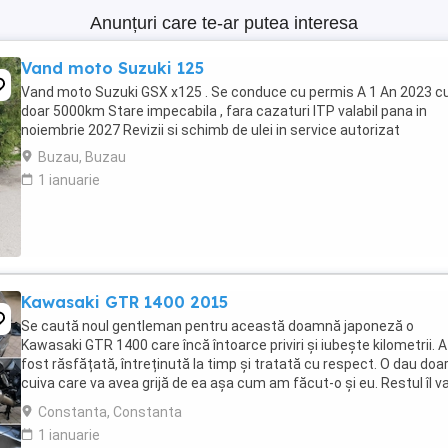
Anunțuri care te-ar putea interesa
Vand moto Suzuki 125
Vand moto Suzuki GSX x125 . Se conduce cu permis A 1 An 2023 c
doar 5000km Stare impecabila , fara cazaturi ITP valabil pana in
noiembrie 2027 Revizii si schimb de ulei in service autorizat
Buzau, Buzau
1 ianuarie
Kawasaki GTR 1400 2015
Se caută noul gentleman pentru această doamnă japoneză o
Kawasaki GTR 1400 care încă întoarce priviri și iubește kilometrii. A
fost răsfățată, întreținută la timp și tratată cu respect. O dau doa
cuiva care va avea grijă de ea așa cum am făcut-o și eu. Restul îl v
convinge ea la prima cheie. Vă ...
Constanta, Constanta
1 ianuarie