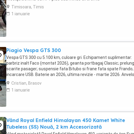
Timisoara, Timis
1 ianuarie
Piagio Vespa GTS 300
Vespa GTS 300 cu 5.100 km, culoare gri. Echipament suplimentar:
parbriz inalt Faco (montat 2026), geanta portbagaj Classic; prelung
scarite pasager; suspensie fata Bitubo si frane fata spate Frando;
incarcare USB. Baterie an 2026, ultima revizie - martie 2026. Anvel
2024. Itp valabil pana in ...
Cristian, Brasov
1 ianuarie
Vând Royal Enfield Himalayan 450 Kamet White
Tubeless (SS) Nouă, 2 km Accesorizată