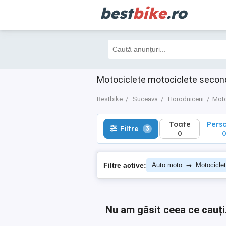
best
bike
.ro
Toate
Perso
Filtre
3
0
0
Motociclete motociclete secon
Bestbike
Suceava
Horodniceni
Moto
Toate
Pers
Filtre
3
0
→
Filtre active:
Auto moto
Motocicle
Nu am găsit ceea ce cauți