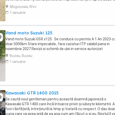
află în stare absolut ...
Mogosoaia, Ilfov
1 ianuarie
Vand moto Suzuki 125
Vand moto Suzuki GSX x125 . Se conduce cu permis A 1 An 2023 c
doar 5000km Stare impecabila , fara cazaturi ITP valabil pana in
noiembrie 2027 Revizii si schimb de ulei in service autorizat
Buzau, Buzau
1 ianuarie
Kawasaki GTR 1400 2015
Se caută noul gentleman pentru această doamnă japoneză o
Kawasaki GTR 1400 care încă întoarce priviri și iubește kilometrii. A
fost răsfățată, întreținută la timp și tratată cu respect. O dau doa
cuiva care va avea grijă de ea așa cum am făcut-o și eu. Restul îl v