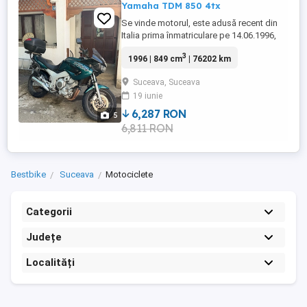
Yamaha TDM 850 4tx
Se vinde motorul, este adusă recent din
Italia prima înmatriculare pe 14.06.1996,
76.202 km, 849 cm3 , 87 CP, este în stare
3
1996 | 849 cm
| 76202 km
buna, pornește la sfert, nu are probleme la
motor, nu este înmatriculată în România,
Suceava, Suceava
dar se poate am toate actele la el, pentru
19 iunie
mai multe detalii aștept un telefon sau
mesaj
6,287 RON
5
6,811 RON
Bestbike
Suceava
Motociclete
Categorii
Județe
Localități