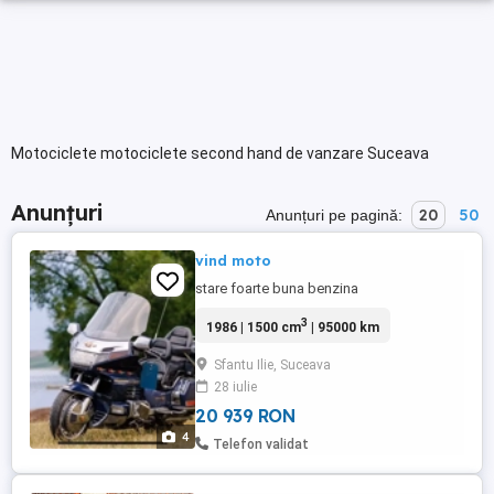
Motociclete motociclete second hand de vanzare Suceava
Anunțuri
20
50
Anunțuri pe pagină:
vind moto
stare foarte buna benzina
3
1986 | 1500 cm
| 95000 km
Sfantu Ilie, Suceava
28 iulie
20 939 RON
4
Telefon validat