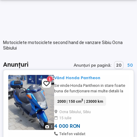
Motociclete motociclete second hand de vanzare Sibiu Ocna
Sibiului
Anunțuri
20
50
Anunțuri pe pagină:
Vând Honda Pantheon
1
Se vinde Honda Pantheon in stare foarte
buna de funcționare mai multe detalii la
telefon
3
2000 | 150 cm
| 23000 km
Ocna Sibiului, Sibiu
15 iulie
4 000 RON
1
Telefon validat