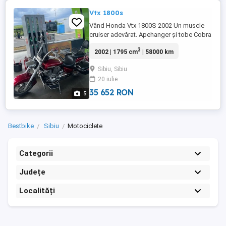
Vtx 1800s
Vând Honda Vtx 1800S 2002 Un muscle
cruiser adevărat. Apehanger și tobe Cobra
Long. Are și cârlig de remorcare. Primul
3
2002 | 1795 cm
| 58000 km
propietar în țară. Cumpărată de 5 ani de la
FreeMoto Rider (cunoscătorii știu) Este
Sibiu, Sibiu
făcută pentru Canda așa ca vitezometru
20 iulie
este în Km Nu am avut nici un fel de
probleme la ea având ...
35 652 RON
5
Bestbike
Sibiu
Motociclete
Categorii
Județe
Localități