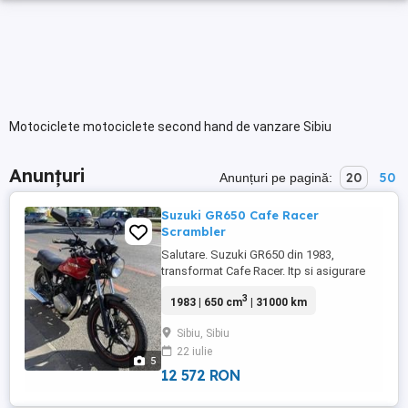
Motociclete motociclete second hand de vanzare Sibiu
Anunțuri
20
50
Anunțuri pe pagină:
Suzuki GR650 Cafe Racer
Scrambler
Salutare. Suzuki GR650 din 1983,
transformat Cafe Racer. Itp si asigurare
valabile, se ofera fiscal. Motorul
3
1983 | 650 cm
| 31000 km
functioneaza foarte bine, iar sunetul te
unge pe suflet :) Tobe schimbate recent,
Sibiu, Sibiu
am pus cele nichelate din prima poza.
22 iulie
Pentru mai multe detalii ma puteti
5
contacta.
12 572 RON