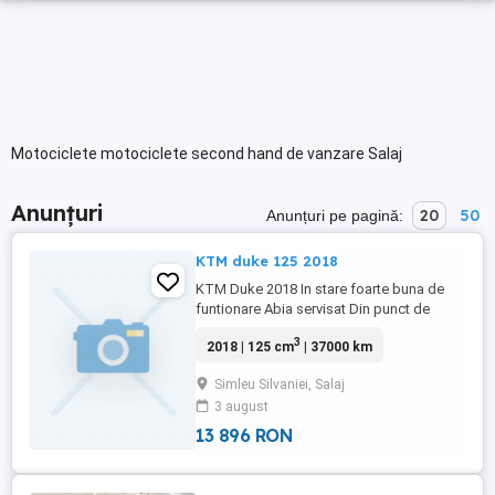
Motociclete motociclete second hand de vanzare Salaj
Anunțuri
20
50
Anunțuri pe pagină:
KTM duke 125 2018
KTM Duke 2018 In stare foarte buna de
funtionare Abia servisat Din punct de
vedere mecanic ruleaza perfect Ca defect
3
2018 | 125 cm
| 37000 km
are doar julitura pe carena dreapta (am
scapat o in garaj)prezent in poza
Simleu Silvaniei, Salaj
Abs,semnalizari,claxon toate funcționale
3 august
Proba spune tot. 37 xxx km
13 896 RON