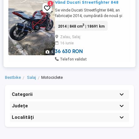
Vând Ducati Streetfighter 848
1
Se vinde Ducati Streetfighter 848, an
fabricație 2014, cumpărată de nouă și
deținută de un singur proprietar.
3
2014 | 848 cm
| 18691 km
Motocicletă întreținută cu atenție, în stare
foarte bună atât estetic, cât și mecanic.
Zalau, Salaj
Unic proprietar Motor bicilindru Ducati 848
16 iunie
cm Putere 132 CP Revizii efectuate la timp
Colantat ...
36 630 RON
5
Telefon validat
Bestbike
Salaj
Motociclete
Categorii
Județe
Localități