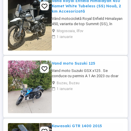
Vând Royal Enfield Himalayan 450
Kamet White Tubeless (SS) Nouă, 2
km Accesorizată
Vând motocicletă Royal Enfield Himalayan
450, varianta de top Summit (SS), în
culoarea Kamet White, dotată din fabrică
Mogosoaia, Ilfov
cu jante Tubeless. Motocicleta este
1 ianuarie
practic nouă, neutilizată (2 km). A fost
fabricată în octombrie 2024 și
achiziționată din reprezentanță în aprilie
2025. Se află în stare absolut ...
Vand moto Suzuki 125
Vand moto Suzuki GSX x125 . Se
conduce cu permis A 1 An 2023 cu doar
5000km Stare impecabila , fara cazaturi
Buzau, Buzau
ITP valabil pana in noiembrie 2027 Revizii
1 ianuarie
si schimb de ulei in service autorizat
Kawasaki GTR 1400 2015