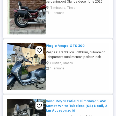
cardanimport Olanda decembrie 2025
inmatriculat RO IN FEBRUARIE Nu raspund
Timisoara, Timis
la mesaje.Schimb cu ATV plus sau minus
1 ianuarie
diferenta
Piagio Vespa GTS 300
Vespa GTS 300 cu 5.100 km, culoare gri.
Echipament suplimentar: parbriz inalt
Faco (montat 2026), geanta portbagaj
Cristian, Brasov
Classic; prelungitor scarite pasager;
1 ianuarie
suspensie fata Bitubo si frane fata spate
Frando; incarcare USB. Baterie an 2026,
ultima revizie - martie 2026. Anvelope
2024. Itp valabil pana in ...
Vând Royal Enfield Himalayan 450
Kamet White Tubeless (SS) Nouă, 2
km Accesorizată