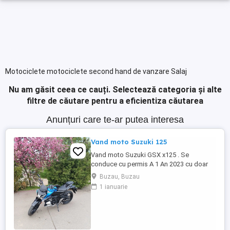
Motociclete motociclete second hand de vanzare Salaj
Nu am găsit ceea ce cauți.
Selectează categoria și alte
filtre de căutare pentru a eficientiza căutarea
Anunțuri care te-ar putea interesa
Vand moto Suzuki 125
Vand moto Suzuki GSX x125 . Se
conduce cu permis A 1 An 2023 cu doar
5000km Stare impecabila , fara cazaturi
Buzau, Buzau
ITP valabil pana in noiembrie 2027 Revizii
1 ianuarie
si schimb de ulei in service autorizat