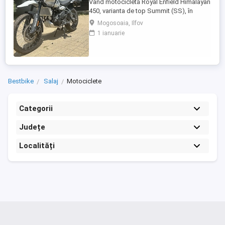
Vând motocicletă Royal Enfield Himalayan
450, varianta de top Summit (SS), în
culoarea Kamet White, dotată din fabrică
Mogosoaia, Ilfov
cu jante Tubeless. Motocicleta este
1 ianuarie
practic nouă, neutilizată (2 km). A fost
fabricată în octombrie 2024 și
achiziționată din reprezentanță în aprilie
2025. Se află în stare absolut ...
Bestbike
Salaj
Motociclete
Categorii
Județe
Localități