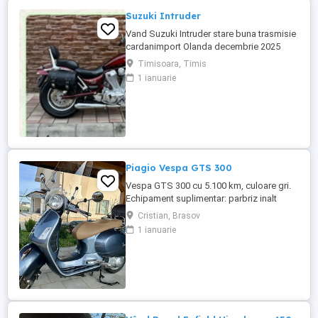
Suzuki Intruder
Vand Suzuki Intruder stare buna trasmisie
cardanimport Olanda decembrie 2025
inmatriculat RO IN FEBRUARIE Nu raspund
Timisoara, Timis
la mesaje.Schimb cu ATV plus sau minus
1 ianuarie
diferenta
Piagio Vespa GTS 300
Vespa GTS 300 cu 5.100 km, culoare gri.
Echipament suplimentar: parbriz inalt
Faco (montat 2026), geanta portbagaj
Cristian, Brasov
Classic; prelungitor scarite pasager;
1 ianuarie
suspensie fata Bitubo si frane fata spate
Frando; incarcare USB. Baterie an 2026,
ultima revizie - martie 2026. Anvelope
2024. Itp valabil pana in ...