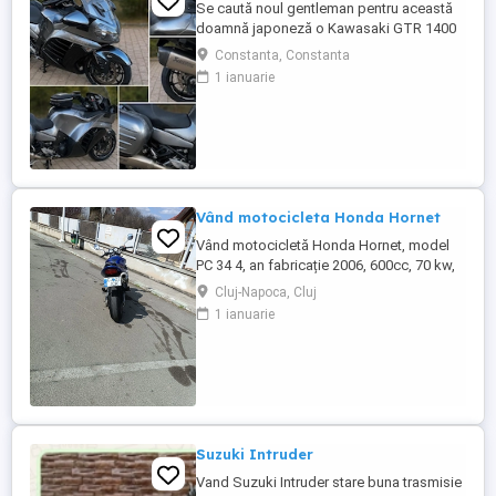
Se caută noul gentleman pentru această
doamnă japoneză o Kawasaki GTR 1400
care încă întoarce priviri și iubește
Constanta, Constanta
kilometrii. A fost răsfățată, întreținută la
1 ianuarie
timp și tratată cu respect. O dau doar
cuiva care va avea grijă de ea așa cum am
făcut-o și eu. Restul îl va convinge ea la
prima cheie. Vă ...
Vând motocicleta Honda Hornet
Vând motocicletă Honda Hornet, model
PC 34 4, an fabricație 2006, 600cc, 70 kw,
98 cp, inspecție tehnică valabilă până în
Cluj-Napoca, Cluj
august 2027 . Preț 1900 euro
1 ianuarie
Suzuki Intruder
Vand Suzuki Intruder stare buna trasmisie