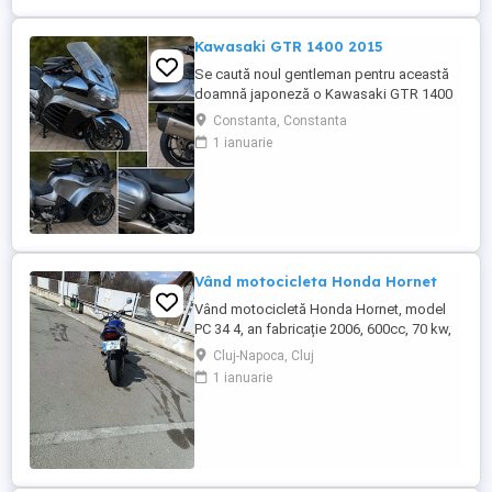
Kawasaki GTR 1400 2015
Se caută noul gentleman pentru această
doamnă japoneză o Kawasaki GTR 1400
care încă întoarce priviri și iubește
Constanta, Constanta
kilometrii. A fost răsfățată, întreținută la
1 ianuarie
timp și tratată cu respect. O dau doar
cuiva care va avea grijă de ea așa cum am
făcut-o și eu. Restul îl va convinge ea la
prima cheie. Vă ...
Vând motocicleta Honda Hornet
Vând motocicletă Honda Hornet, model
PC 34 4, an fabricație 2006, 600cc, 70 kw,
98 cp, inspecție tehnică valabilă până în
Cluj-Napoca, Cluj
august 2027 . Preț 1900 euro
1 ianuarie