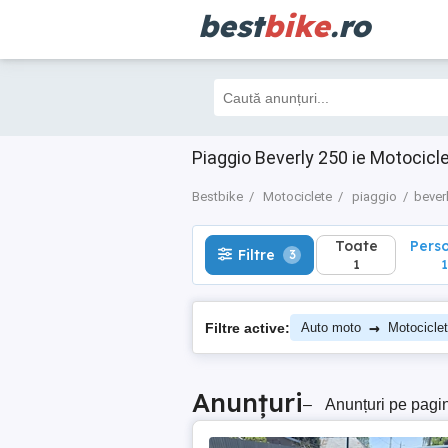
best
bike
.ro
Toate
Perso
Filtre
3
1
1
Piaggio Beverly 250 ie Motocic
Bestbike
Motociclete
piaggio
beverl
Toate
Pers
Filtre
3
1
1
→
Filtre active:
Auto moto
Motocicle
Anunțuri
–
Anunțuri pe pagi