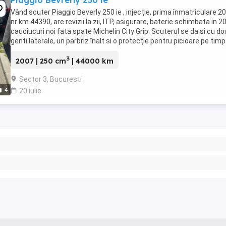
Piaggio Bevrerly 250 ie
Vând scuter Piaggio Beverly 250 ie , injecție, prima înmatriculare 2
nr km 44390, are revizii la zii, ITP, asigurare, baterie schimbata in 2
cauciucuri noi fata spate Michelin City Grip. Scuterul se da si cu d
genti laterale, un parbriz înalt si o protecție pentru picioare pe timp
friguros. ...
3
2007 | 250 cm
| 44000 km
Sector 3, Bucuresti
4
20 iulie