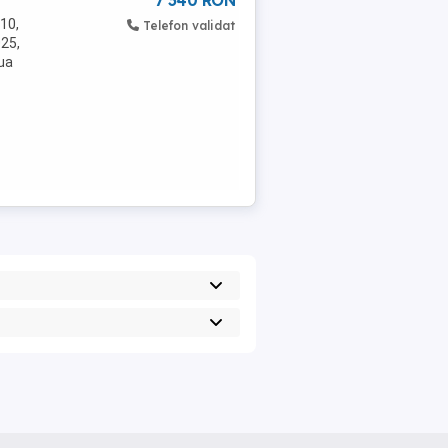
7 340 RON
010,
Telefon validat
025,
oua