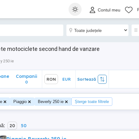
ane
Companii
RON
EUR
Sortează
Contul meu
0
lete motociclete second hand de vanzare
y 250 ie
oane
Companii
RON
EUR
Sortează
0
te
Piaggio
Beverly 250 ie
Șterge toate filtrele
nă:
20
50