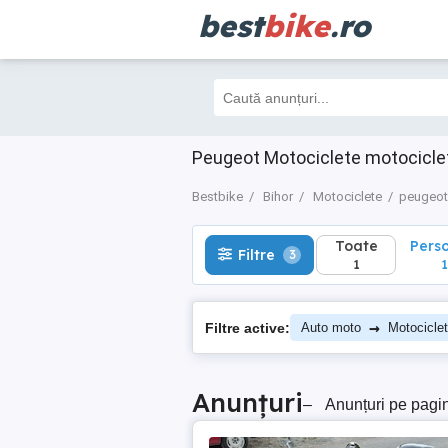
best
bike
.ro
Toate
Perso
Filtre
3
1
1
Peugeot Motociclete motocicle
Bestbike
Bihor
Motociclete
peugeot
Toate
Pers
Filtre
3
1
1
→
Filtre active:
Auto moto
Motocicle
Anunțuri
–
Anunțuri pe pagi