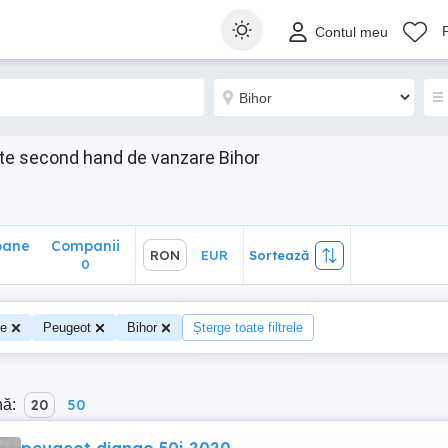
ane
Companii
RON
EUR
Sortează
Contul meu
0
te second hand de vanzare Bihor
oane
Companii
RON
EUR
Sortează
0
te
Peugeot
Bihor
Șterge toate filtrele
nă:
20
50