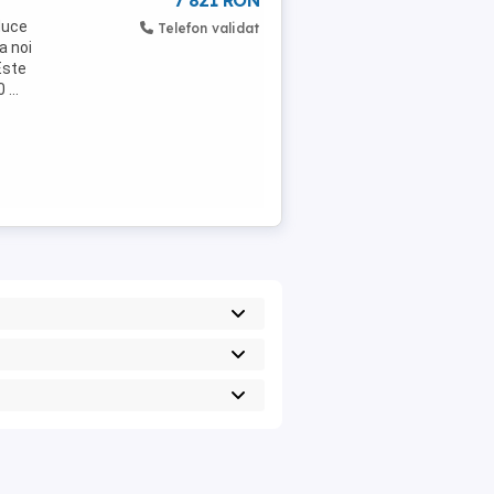
7 821 RON
duce
Telefon validat
a noi
Este
...