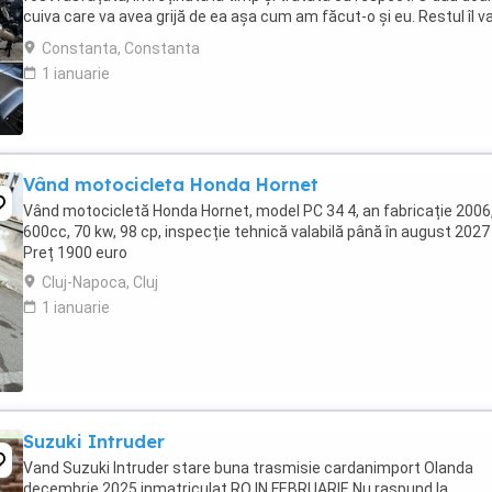
cuiva care va avea grijă de ea așa cum am făcut-o și eu. Restul îl v
convinge ea la prima cheie. Vă ...
Constanta, Constanta
1 ianuarie
Vând motocicleta Honda Hornet
Vând motocicletă Honda Hornet, model PC 34 4, an fabricație 2006
600cc, 70 kw, 98 cp, inspecție tehnică valabilă până în august 2027 
Preț 1900 euro
Cluj-Napoca, Cluj
1 ianuarie
Suzuki Intruder
Vand Suzuki Intruder stare buna trasmisie cardanimport Olanda
decembrie 2025 inmatriculat RO IN FEBRUARIE Nu raspund la