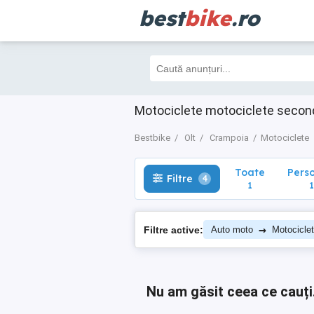
best
bike
.ro
Toate
Perso
Filtre
4
1
1
Motociclete motociclete secon
Bestbike
Olt
Crampoia
Motociclete
Toate
Pers
Filtre
4
1
1
→
Filtre active:
Auto moto
Motocicle
Nu am găsit ceea ce cauți