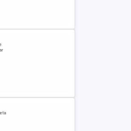
e
ar
leta