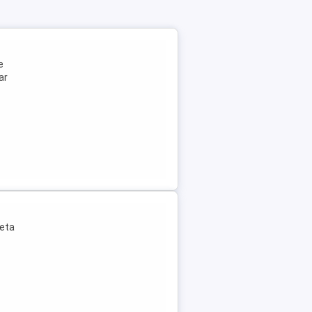
e
ar
leta