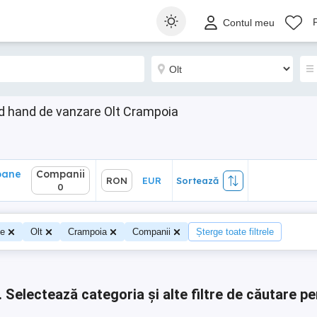
ane
Companii
RON
EUR
Sortează
Contul meu
0
d hand de vanzare Olt Crampoia
oane
Companii
RON
EUR
Sortează
0
te
Olt
Crampoia
Companii
Șterge toate filtrele
.
Selectează categoria și alte filtre de căutare pe