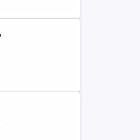
u
r
a