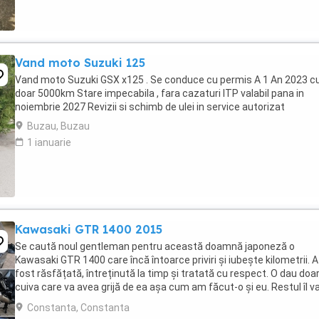
Vand moto Suzuki 125
Vand moto Suzuki GSX x125 . Se conduce cu permis A 1 An 2023 c
doar 5000km Stare impecabila , fara cazaturi ITP valabil pana in
noiembrie 2027 Revizii si schimb de ulei in service autorizat
Buzau, Buzau
1 ianuarie
Kawasaki GTR 1400 2015
Se caută noul gentleman pentru această doamnă japoneză o
Kawasaki GTR 1400 care încă întoarce priviri și iubește kilometrii. A
fost răsfățată, întreținută la timp și tratată cu respect. O dau doa
cuiva care va avea grijă de ea așa cum am făcut-o și eu. Restul îl v
convinge ea la prima cheie. Vă ...
Constanta, Constanta