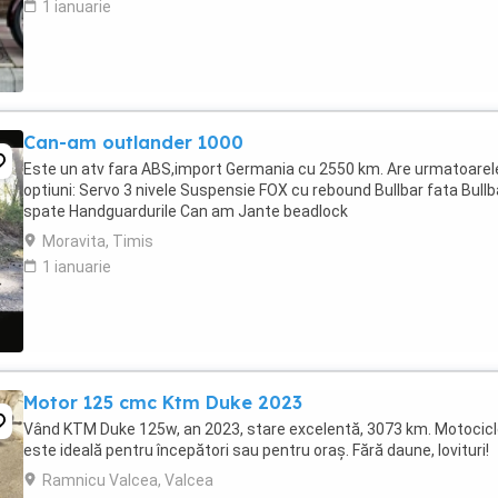
1 ianuarie
Can-am outlander 1000
Este un atv fara ABS,import Germania cu 2550 km. Are urmatoarel
optiuni: Servo 3 nivele Suspensie FOX cu rebound Bullbar fata Bullb
spate Handguardurile Can am Jante beadlock
Moravita, Timis
1 ianuarie
Motor 125 cmc Ktm Duke 2023
Vând KTM Duke 125w, an 2023, stare excelentă, 3073 km. Motocic
este ideală pentru începători sau pentru oraș. Fără daune, lovituri!
Ramnicu Valcea, Valcea