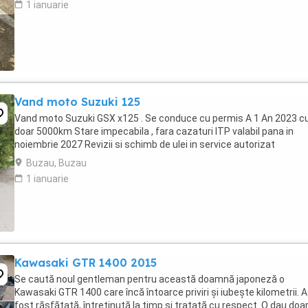
1 ianuarie
Vand moto Suzuki 125
Vand moto Suzuki GSX x125 . Se conduce cu permis A 1 An 2023 c
doar 5000km Stare impecabila , fara cazaturi ITP valabil pana in
noiembrie 2027 Revizii si schimb de ulei in service autorizat
Buzau, Buzau
1 ianuarie
Kawasaki GTR 1400 2015
Se caută noul gentleman pentru această doamnă japoneză o
Kawasaki GTR 1400 care încă întoarce priviri și iubește kilometrii. A
fost răsfățată, întreținută la timp și tratată cu respect. O dau doa