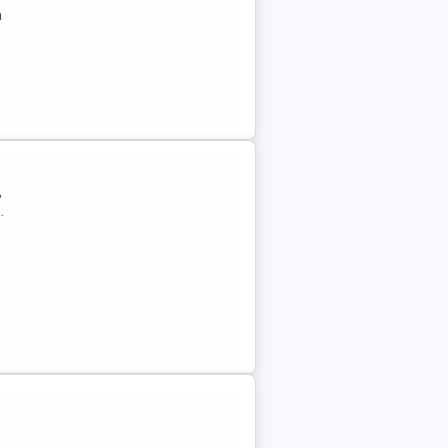
a
,
.