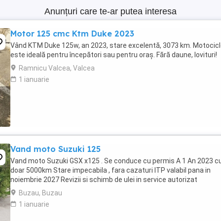
Anunțuri care te-ar putea interesa
Motor 125 cmc Ktm Duke 2023
Vând KTM Duke 125w, an 2023, stare excelentă, 3073 km. Motocic
este ideală pentru începători sau pentru oraș. Fără daune, lovituri!
Ramnicu Valcea, Valcea
1 ianuarie
Vand moto Suzuki 125
Vand moto Suzuki GSX x125 . Se conduce cu permis A 1 An 2023 c
doar 5000km Stare impecabila , fara cazaturi ITP valabil pana in
noiembrie 2027 Revizii si schimb de ulei in service autorizat
Buzau, Buzau
1 ianuarie