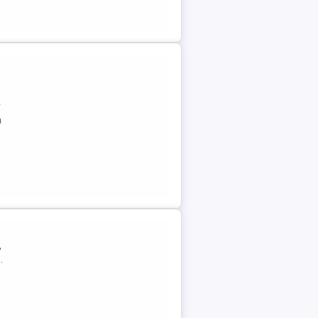
r
a
,
.