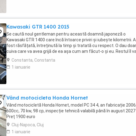
Kawasaki GTR 1400 2015
Se caută noul gentleman pentru această doamnă japoneză o
Kawasaki GTR 1400 care încă întoarce priviri și iubește kilometrii. A
fost răsfățată, întreținută la timp și tratată cu respect. O dau doa
cuiva care va avea grijă de ea așa cum am făcut-o și eu. Restul îl v
convinge ea la prima cheie. Vă ...
Constanta, Constanta
1 ianuarie
Vând motocicleta Honda Hornet
Vând motocicletă Honda Hornet, model PC 34 4, an fabricație 2006
600cc, 70 kw, 98 cp, inspecție tehnică valabilă până în august 2027 
Preț 1900 euro
Cluj-Napoca, Cluj
1 ianuarie