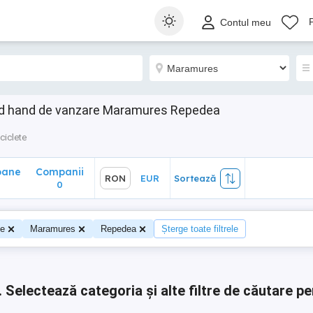
ane
Companii
RON
EUR
Sortează
Contul meu
0
nd hand de vanzare Maramures Repedea
ciclete
oane
Companii
RON
EUR
Sortează
0
0
te
Maramures
Repedea
Șterge toate filtrele
.
Selectează categoria și alte filtre de căutare pe