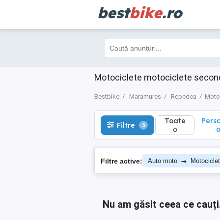
best
bike
.ro
Toate
Perso
Filtre
3
0
0
Motociclete motociclete seco
Bestbike
Maramures
Repedea
Moto
Toate
Pers
Filtre
3
0
→
Filtre active:
Auto moto
Motocicle
Nu am găsit ceea ce cauți