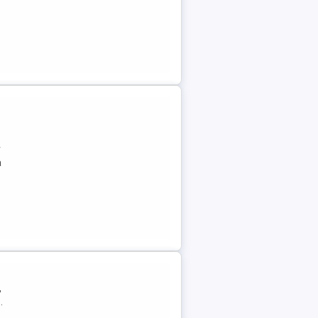
r
a
,
.