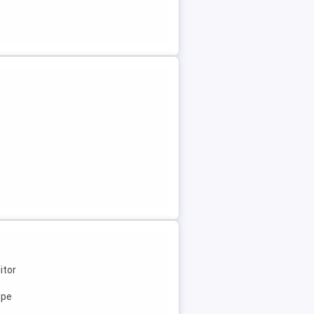
itor
ope