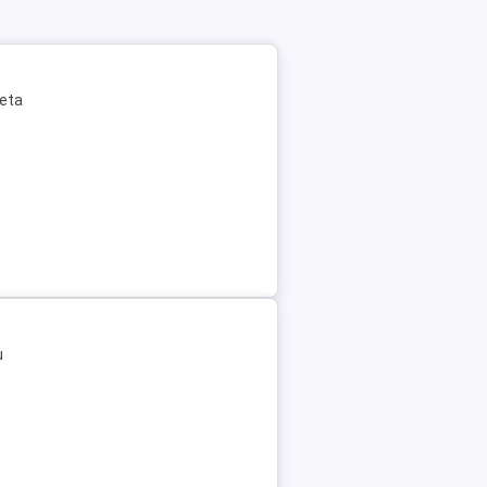
leta
u