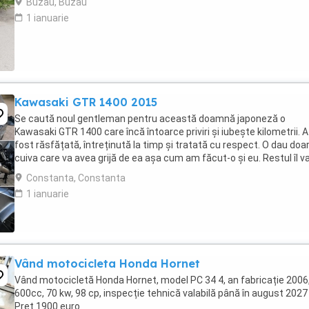
Buzau, Buzau
1 ianuarie
Kawasaki GTR 1400 2015
Se caută noul gentleman pentru această doamnă japoneză o
Kawasaki GTR 1400 care încă întoarce priviri și iubește kilometrii. A
fost răsfățată, întreținută la timp și tratată cu respect. O dau doa
cuiva care va avea grijă de ea așa cum am făcut-o și eu. Restul îl v
convinge ea la prima cheie. Vă ...
Constanta, Constanta
1 ianuarie
Vând motocicleta Honda Hornet
Vând motocicletă Honda Hornet, model PC 34 4, an fabricație 2006
600cc, 70 kw, 98 cp, inspecție tehnică valabilă până în august 2027 
Preț 1900 euro