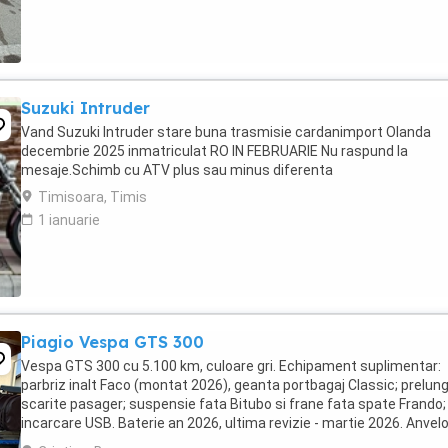
Suzuki Intruder
Vand Suzuki Intruder stare buna trasmisie cardanimport Olanda
decembrie 2025 inmatriculat RO IN FEBRUARIE Nu raspund la
mesaje.Schimb cu ATV plus sau minus diferenta
Timisoara, Timis
1 ianuarie
Piagio Vespa GTS 300
Vespa GTS 300 cu 5.100 km, culoare gri. Echipament suplimentar:
parbriz inalt Faco (montat 2026), geanta portbagaj Classic; prelung
scarite pasager; suspensie fata Bitubo si frane fata spate Frando;
incarcare USB. Baterie an 2026, ultima revizie - martie 2026. Anvel
2024. Itp valabil pana in ...