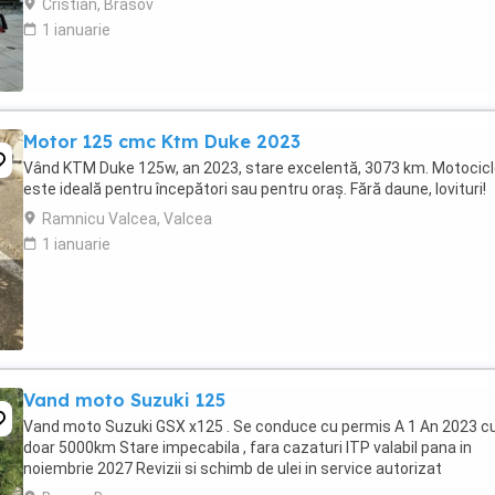
Cristian, Brasov
1 ianuarie
Motor 125 cmc Ktm Duke 2023
Vând KTM Duke 125w, an 2023, stare excelentă, 3073 km. Motocic
este ideală pentru începători sau pentru oraș. Fără daune, lovituri!
Ramnicu Valcea, Valcea
1 ianuarie
Vand moto Suzuki 125
Vand moto Suzuki GSX x125 . Se conduce cu permis A 1 An 2023 c
doar 5000km Stare impecabila , fara cazaturi ITP valabil pana in
noiembrie 2027 Revizii si schimb de ulei in service autorizat