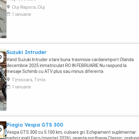
Cluj-Napoca, Cluj
1 ianuarie
Suzuki Intruder
Vand Suzuki Intruder stare buna trasmisie cardanimport Olanda
decembrie 2025 inmatriculat RO IN FEBRUARIE Nu raspund la
mesaje.Schimb cu ATV plus sau minus diferenta
Timisoara, Timis
1 ianuarie
Piagio Vespa GTS 300
Vespa GTS 300 cu 5.100 km, culoare gri. Echipament suplimentar:
parbriz inalt Faco (montat 2026), geanta portbagaj Classic; prelung