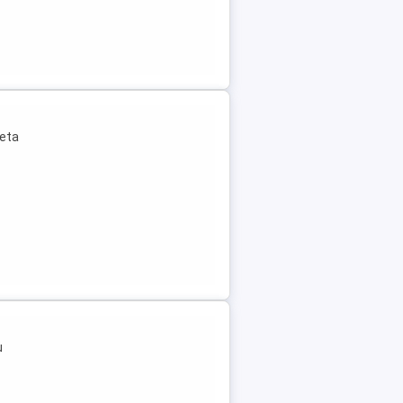
leta
u