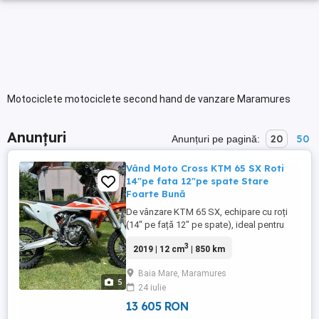
Motociclete motociclete second hand de vanzare Maramures
Anunțuri
20
50
Anunțuri pe pagină:
Vând Moto Cross KTM 65 SX Roti
14"pe fata 12"pe spate Stare
Foarte Bună
De vânzare KTM 65 SX, echipare cu roți
(14" pe față 12" pe spate), ideal pentru
tineri piloți sau începători în căutare de
3
2019 | 12 cm
| 850 km
performanță și adrenalină pe teren
accidentat. Detalii tehnice & Stare:
Baia Mare, Maramures
Capacitate cilindrică: 65 cc (motor 2 timpi,
5
24 iulie
foarte receptiv) Dimensiune roți: 14 inch
față 12inch spate ...
13 605 RON