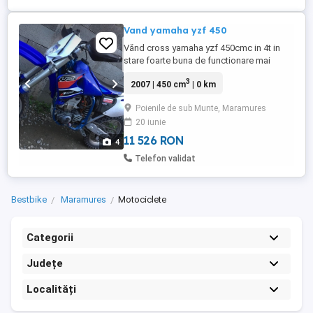
Vand yamaha yzf 450
Vănd cross yamaha yzf 450cmc in 4t in
stare foarte buna de functionare mai
multe detalii la tel
3
2007 | 450 cm
| 0 km
Poienile de sub Munte, Maramures
20 iunie
11 526 RON
4
Telefon validat
Bestbike
Maramures
Motociclete
Categorii
Județe
Localități