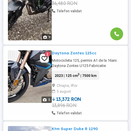
36,480 RON
Telefon validat
9
Daytona Zontes 125cc
2
Motocicleta 125, permis A1 de la 16ani.
Daytona Zontes U125 Fabricatie
noiembrie 2023 10100km Pret 2650
3
2023 | 125 cm
| 7500 km
Keyless Go. Nu se foloseste cheie pt
pornire, este necesar sa aveti in buzunar
Chiajna, Ilfov
cipul de pornire. Actionare electrica a
5 august
busonului de benzina si a seii Lumini led
Motor in 4timpi 15Cp 6 trepte viteze
13,372 RON
5
Injectie Racire ...
13,896 RON
Telefon validat
Ktm Super Duke R 1290