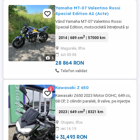
Yamaha MT-07 Valentino Rossi
Special Edition A2 (Acte)
Vând Yamaha MT-07 Valentino Rossi
Special Edition, motocicletă întreținută și
pregătită de sezon. Motor foarte fiabil și
3
2014 | 689 cm
| 57000 km
ideal atât pentru A2, cât și pentru
categoria A. Tobă VIVM + tobă originală
Magurele, Ilfov
cu acte carte pentru omologare Se poate
azi 00:06
conduce cu A2 Revizie făcută recent Ulei
5
schimbat Lanț + pinioane ...
28 864 RON
Telefon validat
Kawasaki Z 650
2
Kawasaki Z650 2023 Motor DOHC, 649 cc,
68 CP, 2 cilindri paraleli, 8 valve, pe injecție
de combustibil Răcire cu lichid Cuplu
3
2023 | 649 cm
| 8321 km
maxim 64 Nm la 6700 rpm Raport
compresie 10.8:1 Pornire electrică 6 trepte
Otopeni, Ilfov
de viteză Sistem ABS Transmisie pe lanț
ieri 16:19
Frână față cu 2 discuri semiflotante de
300 mm, etriere cu 2 ...
31,493 RON