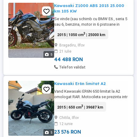
Kawasaki Z1000 ABS 2015 25.000
km 105 KW
Se vinde (sau schimb cu BMW E6 , seria 5
sau 6, benzina, motor in 6 pistoane in
linie) Kawasaki Z1000, cu ABS, an
3
2015 | 1050 cm
| 25000 km
fabricatie 2015, 25.000 km, 105 kw. se
poate vedea in Bragadiru, Ilfov
Bragadiru, Ilfov
21 iulie
5
44 488 RON
Telefon validat
Kawasaki Er6n limitat A2
Vand Kawasaki ER6N 650 limitat la A2
omologat RAR. Motocileta se prezinta intr
o stare foarte buna atat mecanic cat si
3
2015 | 650 cm
| 39687 km
estetic . Ulei si filtru schimbat la 3000km ,
uleiul a fost schimbat recent , placute de
Chitila, Ilfov
frana schimate , sistem franare abs
12 iunie
functional . Motocicleta are 39,687 km .
Negociabil in limita ...
23 576 RON
5