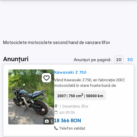
Motociclete motociclete second hand de vanzare Ilfov
Anunțuri
20
50
Anunțuri pe pagină:
Kawasaki Z 750
Vând Kawasaki Z750, an fabricație 2007,
motocicletă în stare foarte bună de
funcționare, întreținută corespunzător și
3
2007 | 750 cm
| 58000 km
pregătită de sezon. Toba sport MIVV
omologată (sunet plăcut, fără modificări
1 Decembrie, Ilfov
improvizate) Ofer și toba originală
azi 00:06
Kawasaki Suport de număr original inclus
Motorul funcționează impecabil, ...
18 366 RON
5
Telefon validat