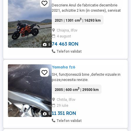
Descriere Anul de fabricatie decembrie
2021, achizitie 2 km (in crestere), servisat
doar la Ktm Romania, remapat pentru
3
2021 | 1301 cm
| 16293 km
dozaj benzina optim, cauciucuri noi S23,
inmatriculată în România, stare tehnică si
Chiajna, Ilfov
estetica foarte buna, nu necesita investitii,
4 august
ITP , asigurare valabila.. Dotări și echipare:
...
74 463 RON
5
Telefon validat
Yamaha fz6
SH, funcționează bine ,defecte vizuale in
poze,necesita revizie.
3
2005 | 600 cm
| 29500 km
Chitila, Ilfov
29 iulie
11 351 RON
5
Telefon validat