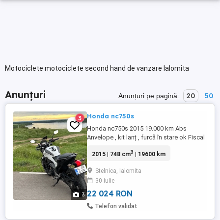
Motociclete motociclete second hand de vanzare Ialomita
Anunțuri
20
50
Anunțuri pe pagină:
Honda nc750s
3
Honda nc750s 2015 19.000 km Abs
Anvelope , kit lanț , furcă în stare ok Fiscal
pe loc Schimb cu atv. 4200 negociabil .
3
2015 | 748 cm
| 19600 km
Stelnica, Ialomita
30 iulie
22 024 RON
3
Telefon validat