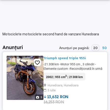
Motociclete motociclete second hand de vanzare Hunedoara
Anunțuri
20
50
Anunțuri pe pagină:
Triumph speed triple 955i
-21.308 km -Motor 955 cm , 3 cilindri -
Elemente custom -Recondiționată în urmă
cu câțiva ani -Cadru și alte componente
3
2002 | 955 cm
| 21308 km
vopsite electrostatic în combinație
albastru cu auriu -Aspect deosebit -
Hunedoara, Hunedoara
Necesita atentie pe alocuri -Șa
5 iulie
deteriorata, necesita reconditionare -Vine
cu suporti pasager, indicator treapta ...
13,632 RON
5
16,253 RON