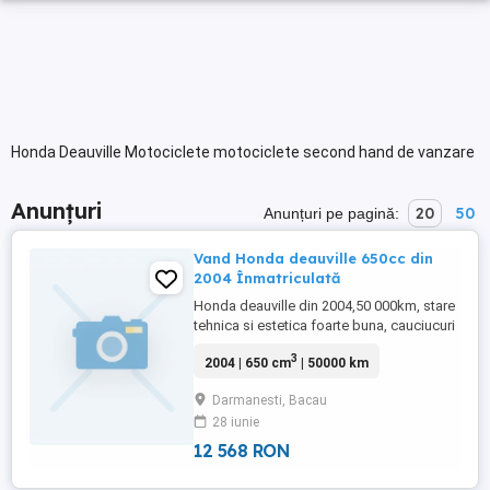
Honda Deauville Motociclete motociclete second hand de vanzare
Anunțuri
20
50
Anunțuri pe pagină:
Vand Honda deauville 650cc din
2004 Înmatriculată
Honda deauville din 2004,50 000km, stare
tehnica si estetica foarte buna, cauciucuri
bune, baterie noua,ITP valabil pana in
3
2004 | 650 cm
| 50000 km
2027.
Darmanesti, Bacau
28 iunie
12 568 RON