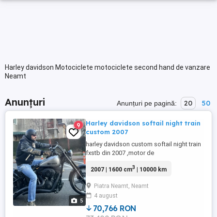
Harley davidson Motociclete motociclete second hand de vanzare
Neamt
Anunțuri
20
50
Anunțuri pe pagină:
Harley davidson softail night train
9
custom 2007
harley davidson custom softail night train
fxstb din 2007 ,motor de
1584cc,motocicleta modificata :furca
3
2007 | 1600 cm
| 10000 km
upside down , far led custom, semnalizari
micro kellermann 3 in1 led spate E
Piatra Neamt, Neamt
omologate,aripa spate bobber style ,
4 august
roata fata 21 spate cauciuc 200 ,
5
powercommander, evacuare vance&hines
70,766 RON
...