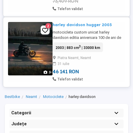
73,409 RON
Telefon validat
harley davidson hugger 2003
2
motocicleta custom unicat harley
davidson editia aniversara 100 de ani de
harley, customizata unicat , detalii
3
2003 | 883 cm
| 33000 km
superbe, carburatie ,883cc , sunet bestial
8799euro
Piatra Neamt, Neamt
31 iulie
46 141 RON
5
Telefon validat
Bestbike
Neamt
Motociclete
harley davidson
Categorii
Județe