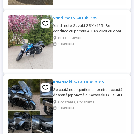
Vand moto Suzuki 125
Vand moto Suzuki GSX x125 . Se
conduce cu permis A 1 An 2023 cu doar
5000km Stare impecabila , fara cazaturi
Buzau, Buzau
ITP valabil pana in noiembrie 2027 Revizii
1 ianuarie
si schimb de ulei in service autorizat
Kawasaki GTR 1400 2015
Se caută noul gentleman pentru această
doamnă japoneză o Kawasaki GTR 1400
care încă întoarce priviri și iubește
Constanta, Constanta
kilometrii. A fost răsfățată, întreținută la
1 ianuarie
timp și tratată cu respect. O dau doar
cuiva care va avea grijă de ea așa cum am
făcut-o și eu. Restul îl va convinge ea la
prima cheie. Vă ...