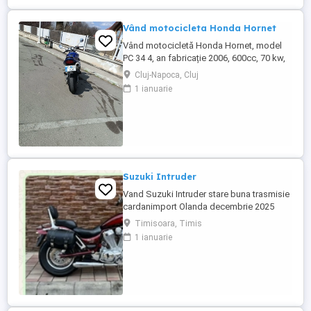
Vând motocicleta Honda Hornet
Vând motocicletă Honda Hornet, model
PC 34 4, an fabricație 2006, 600cc, 70 kw,
98 cp, inspecție tehnică valabilă până în
Cluj-Napoca, Cluj
august 2027 . Preț 1900 euro
1 ianuarie
Suzuki Intruder
Vand Suzuki Intruder stare buna trasmisie
cardanimport Olanda decembrie 2025
inmatriculat RO IN FEBRUARIE Nu raspund
Timisoara, Timis
la mesaje.Schimb cu ATV plus sau minus
1 ianuarie
diferenta