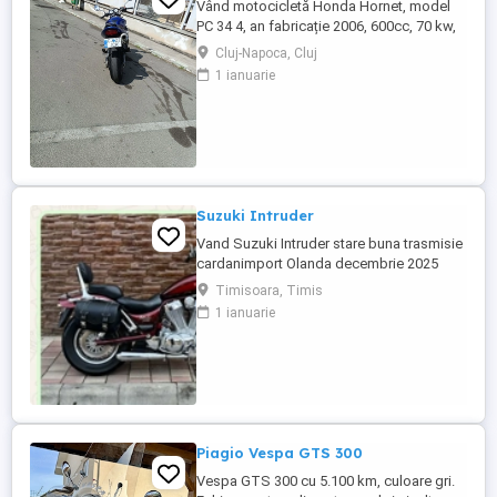
Vând motocicletă Honda Hornet, model
PC 34 4, an fabricație 2006, 600cc, 70 kw,
98 cp, inspecție tehnică valabilă până în
Cluj-Napoca, Cluj
august 2027 . Preț 1900 euro
1 ianuarie
Suzuki Intruder
Vand Suzuki Intruder stare buna trasmisie
cardanimport Olanda decembrie 2025
inmatriculat RO IN FEBRUARIE Nu raspund
Timisoara, Timis
la mesaje.Schimb cu ATV plus sau minus
1 ianuarie
diferenta
Piagio Vespa GTS 300
Vespa GTS 300 cu 5.100 km, culoare gri.