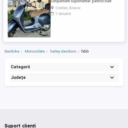
Echipament suplimentar: parbriz inalt
Faco (montat 2026), geanta portbagaj
Cristian, Brasov
Classic; prelungitor scarite pasager;
1 ianuarie
suspensie fata Bitubo si frane fata spate
Frando; incarcare USB. Baterie an 2026,
ultima revizie - martie 2026. Anvelope
2024. Itp valabil pana in ...
Bestbike
Motociclete
harley davidson
fxbb
Categorii
Județe
Suport clienți