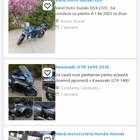
Vand moto Suzuki 125
Vand moto Suzuki GSX x125 . Se
conduce cu permis A 1 An 2023 cu doar
5000km Stare impecabila , fara cazaturi
Buzau, Buzau
ITP valabil pana in noiembrie 2027 Revizii
1 ianuarie
si schimb de ulei in service autorizat
Kawasaki GTR 1400 2015
Se caută noul gentleman pentru această
doamnă japoneză o Kawasaki GTR 1400
care încă întoarce priviri și iubește
Constanta, Constanta
kilometrii. A fost răsfățată, întreținută la
1 ianuarie
timp și tratată cu respect. O dau doar
cuiva care va avea grijă de ea așa cum am
făcut-o și eu. Restul îl va convinge ea la
prima cheie. Vă ...
Vând motocicleta Honda Hornet