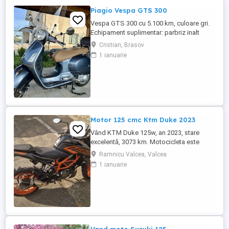
Piagio Vespa GTS 300
Vespa GTS 300 cu 5.100 km, culoare gri.
Echipament suplimentar: parbriz inalt
Faco (montat 2026), geanta portbagaj
Cristian, Brasov
Classic; prelungitor scarite pasager;
1 ianuarie
suspensie fata Bitubo si frane fata spate
Frando; incarcare USB. Baterie an 2026,
ultima revizie - martie 2026. Anvelope
2024. Itp valabil pana in ...
Motor 125 cmc Ktm Duke 2023
Vând KTM Duke 125w, an 2023, stare
excelentă, 3073 km. Motocicleta este
ideală pentru începători sau pentru oraș.
Ramnicu Valcea, Valcea
Fără daune, lovituri!
1 ianuarie