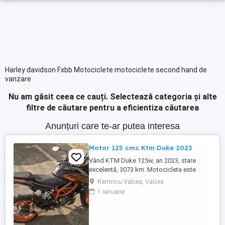
Harley davidson Fxbb Motociclete motociclete second hand de
vanzare
Nu am găsit ceea ce cauți.
Selectează categoria și alte
filtre de căutare pentru a eficientiza căutarea
Anunțuri care te-ar putea interesa
Motor 125 cmc Ktm Duke 2023
Vând KTM Duke 125w, an 2023, stare
excelentă, 3073 km. Motocicleta este
ideală pentru începători sau pentru oraș.
Ramnicu Valcea, Valcea
Fără daune, lovituri!
1 ianuarie