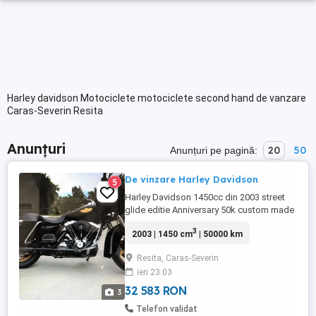
Harley davidson Motociclete motociclete second hand de vanzare
Caras-Severin Resita
Anunțuri
20
50
Anunțuri pe pagină:
De vinzare Harley Davidson
5
Harley Davidson 1450cc din 2003 street
glide editie Anniversary 50k custom made
inscris in RO,adus din USA,nu e rulat mult
3
2003 | 1450 cm
| 50000 km
in tara pt ca sunt plecat,mai multe detali la
tel
Resita, Caras-Severin
ieri 23:03
32 583 RON
3
Telefon validat