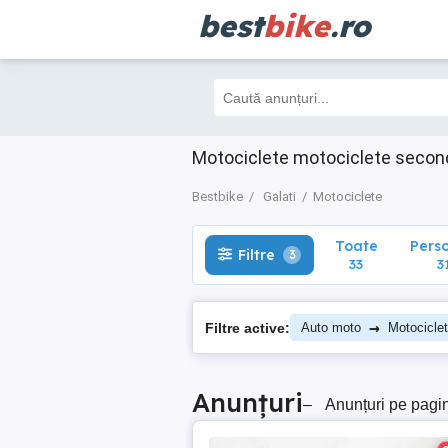
best
bike
.ro
Toate
Perso
Filtre
3
33
31
Motociclete motociclete second
Bestbike
Galati
Motociclete
Toate
Pers
Filtre
3
33
3
→
Filtre active:
Auto moto
Motocicle
Anunțuri
–
Anunțuri pe pagi