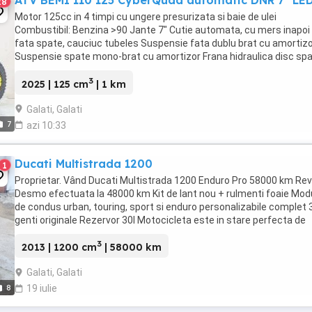
ATV BEMI 110 125 CyberQuad automatic DNR 7" LE
28
Motor 125cc in 4 timpi cu ungere presurizata si baie de ulei
Combustibil: Benzina >90 Jante 7" Cutie automata, cu mers inapo
fata spate, cauciuc tubeles Suspensie fata dublu brat cu amortiz
Suspensie spate mono-brat cu amortizor Frana hidraulica disc spa
tamburi fata Pornire ...
3
2025 | 125 cm
| 1 km
Galati, Galati
7
azi 10:33
Ducati Multistrada 1200
1
Proprietar. Vând Ducati Multistrada 1200 Enduro Pro 58000 km Rev
Desmo efectuata la 48000 km Kit de lant nou + rulmenti foaie Mod
de condus urban, touring, sport si enduro personalizabile complet 
genti originale Rezervor 30l Motocicleta este in stare perfecta de
functionare si nu consuma u ...
3
2013 | 1200 cm
| 58000 km
Galati, Galati
8
19 iulie