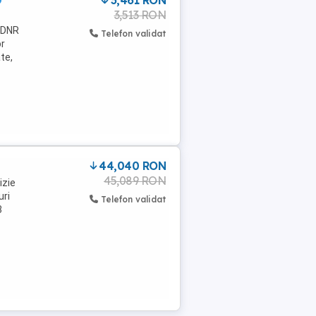
D
3,461 RON
3,513 RON
i DNR
Telefon validat
or
te,
44,040 RON
45,089 RON
izie
uri
Telefon validat
3