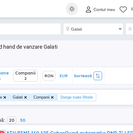
ane
Companii
RON
EUR
Sortează
Contul meu
2
 hand de vanzare Galati
oane
Companii
RON
EUR
Sortează
1
2
te
Galati
Companii
Șterge toate filtrele
nă:
20
50