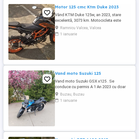
Motor 125 cmc Ktm Duke 2023
Vând KTM Duke 125w, an 2023, stare
excelentă, 3073 km. Motocicleta este
ideală pentru începători sau pentru oraș.
Ramnicu Valcea, Valcea
Fără daune, lovituri!
1 ianuarie
Vand moto Suzuki 125
Vand moto Suzuki GSX x125 . Se
conduce cu permis A 1 An 2023 cu doar
5000km Stare impecabila , fara cazaturi
Buzau, Buzau
ITP valabil pana in noiembrie 2027 Revizii
1 ianuarie
si schimb de ulei in service autorizat