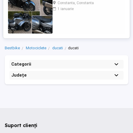
care încă întoarce priviri și iubește
Constanta, Constanta
kilometrii. A fost răsfățată, întreținută la
1 ianuarie
timp și tratată cu respect. O dau doar
cuiva care va avea grijă de ea așa cum am
făcut-o și eu. Restul îl va convinge ea la
prima cheie. Vă ...
Bestbike
Motociclete
ducati
ducati
Categorii
Județe
Suport clienți