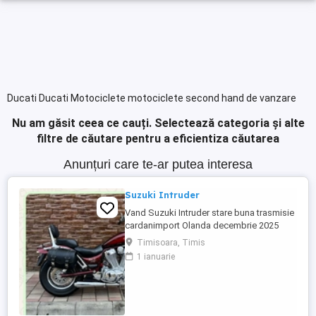
Ducati Ducati Motociclete motociclete second hand de vanzare
Nu am găsit ceea ce cauți.
Selectează categoria și alte
filtre de căutare pentru a eficientiza căutarea
Anunțuri care te-ar putea interesa
Suzuki Intruder
Vand Suzuki Intruder stare buna trasmisie
cardanimport Olanda decembrie 2025
inmatriculat RO IN FEBRUARIE Nu raspund
Timisoara, Timis
la mesaje.Schimb cu ATV plus sau minus
1 ianuarie
diferenta