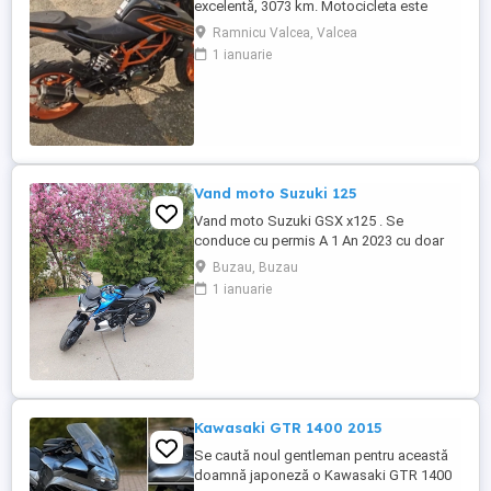
excelentă, 3073 km. Motocicleta este
ideală pentru începători sau pentru oraș.
Ramnicu Valcea, Valcea
Fără daune, lovituri!
1 ianuarie
Vand moto Suzuki 125
Vand moto Suzuki GSX x125 . Se
conduce cu permis A 1 An 2023 cu doar
5000km Stare impecabila , fara cazaturi
Buzau, Buzau
ITP valabil pana in noiembrie 2027 Revizii
1 ianuarie
si schimb de ulei in service autorizat
Kawasaki GTR 1400 2015
Se caută noul gentleman pentru această
doamnă japoneză o Kawasaki GTR 1400