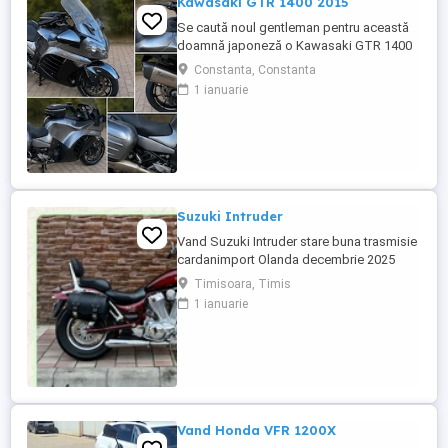
Kawasaki GTR 1400 2015
Se caută noul gentleman pentru această
doamnă japoneză o Kawasaki GTR 1400
care încă întoarce priviri și iubește
Constanta, Constanta
kilometrii. A fost răsfățată, întreținută la
1 ianuarie
timp și tratată cu respect. O dau doar
cuiva care va avea grijă de ea așa cum am
făcut-o și eu. Restul îl va convinge ea la
prima cheie. Vă ...
Suzuki Intruder
Vand Suzuki Intruder stare buna trasmisie
cardanimport Olanda decembrie 2025
inmatriculat RO IN FEBRUARIE Nu raspund
Timisoara, Timis
la mesaje.Schimb cu ATV plus sau minus
1 ianuarie
diferenta
Vand Honda VFR 1200X