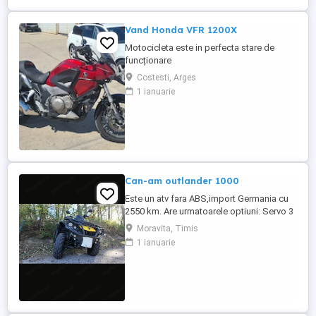
Vand Honda VFR 1200X
Motocicleta este in perfecta stare de
funcționare
Costesti, Arges
1 ianuarie
Can-am outlander 1000
Este un atv fara ABS,import Germania cu
2550 km. Are urmatoarele optiuni: Servo 3
nivele Suspensie FOX cu rebound Bullbar
Moravita, Timis
fata Bullbar spate Handguardurile Can am
1 ianuarie
Jante beadlock