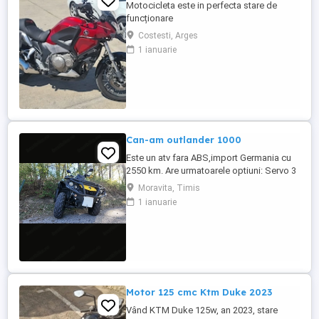
Motocicleta este in perfecta stare de
funcționare
Costesti, Arges
1 ianuarie
Can-am outlander 1000
Este un atv fara ABS,import Germania cu
2550 km. Are urmatoarele optiuni: Servo 3
nivele Suspensie FOX cu rebound Bullbar
Moravita, Timis
fata Bullbar spate Handguardurile Can am
1 ianuarie
Jante beadlock
Motor 125 cmc Ktm Duke 2023
Vând KTM Duke 125w, an 2023, stare