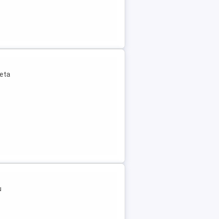
leta
u