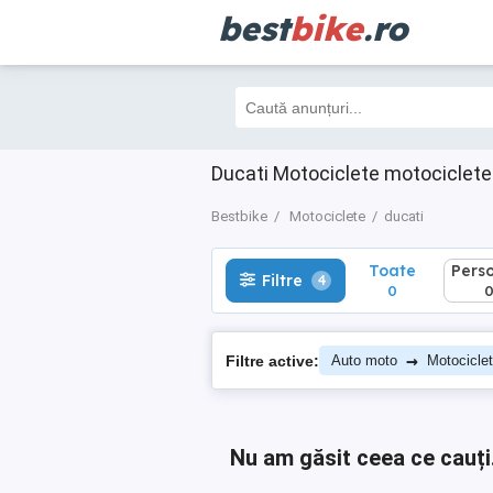
best
bike
.ro
Toate
Perso
Filtre
4
0
0
Ducati Motociclete motociclet
Bestbike
Motociclete
ducati
Toate
Pers
Filtre
4
0
→
Filtre active:
Auto moto
Motocicle
Nu am găsit ceea ce cauți