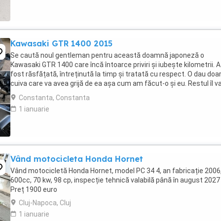
Kawasaki GTR 1400 2015
Se caută noul gentleman pentru această doamnă japoneză o
Kawasaki GTR 1400 care încă întoarce priviri și iubește kilometrii. A
fost răsfățată, întreținută la timp și tratată cu respect. O dau doa
cuiva care va avea grijă de ea așa cum am făcut-o și eu. Restul îl v
convinge ea la prima cheie. Vă ...
Constanta, Constanta
1 ianuarie
Vând motocicleta Honda Hornet
Vând motocicletă Honda Hornet, model PC 34 4, an fabricație 2006
600cc, 70 kw, 98 cp, inspecție tehnică valabilă până în august 2027 
Preț 1900 euro
Cluj-Napoca, Cluj
1 ianuarie