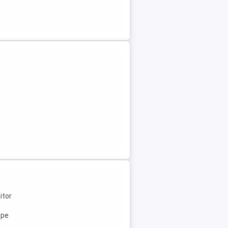
itor
ope