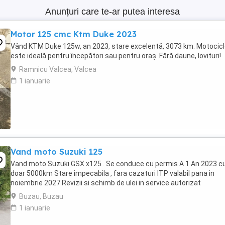
Anunțuri care te-ar putea interesa
Motor 125 cmc Ktm Duke 2023
Vând KTM Duke 125w, an 2023, stare excelentă, 3073 km. Motocic
este ideală pentru începători sau pentru oraș. Fără daune, lovituri!
Ramnicu Valcea, Valcea
1 ianuarie
Vand moto Suzuki 125
Vand moto Suzuki GSX x125 . Se conduce cu permis A 1 An 2023 c
doar 5000km Stare impecabila , fara cazaturi ITP valabil pana in
noiembrie 2027 Revizii si schimb de ulei in service autorizat
Buzau, Buzau
1 ianuarie