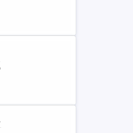
r
a
,
.