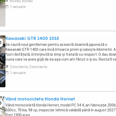
Buzau, Buzau
1 ianuarie
Kawasaki GTR 1400 2015
Se caută noul gentleman pentru această doamnă japoneză o
Kawasaki GTR 1400 care încă întoarce priviri și iubește kilometrii. A
fost răsfățată, întreținută la timp și tratată cu respect. O dau doa
cuiva care va avea grijă de ea așa cum am făcut-o și eu. Restul îl v
convinge ea la prima cheie. Vă ...
Constanta, Constanta
1 ianuarie
Vând motocicleta Honda Hornet
Vând motocicletă Honda Hornet, model PC 34 4, an fabricație 2006
600cc, 70 kw, 98 cp, inspecție tehnică valabilă până în august 2027 
Preț 1900 euro