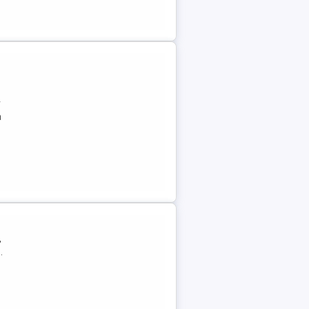
r
a
,
.