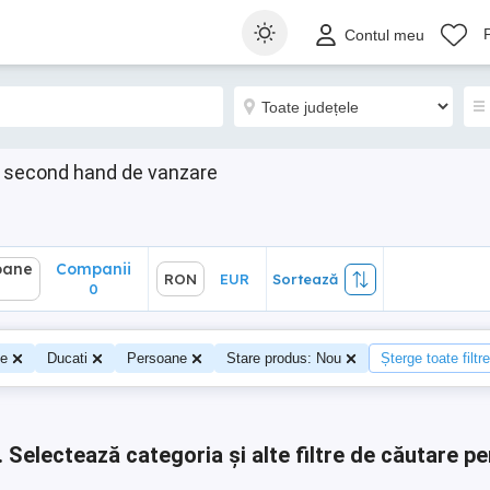
ane
Companii
RON
EUR
Sortează
Contul meu
0
e second hand de vanzare
oane
Companii
RON
EUR
Sortează
0
0
te
Ducati
Persoane
Stare produs: Nou
Șterge toate filtre
.
Selectează categoria și alte filtre de căutare pe