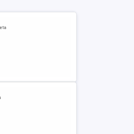
leta
u