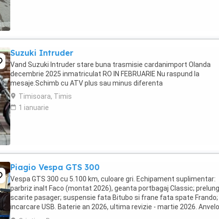
Suzuki Intruder
Vand Suzuki Intruder stare buna trasmisie cardanimport Olanda
decembrie 2025 inmatriculat RO IN FEBRUARIE Nu raspund la
mesaje.Schimb cu ATV plus sau minus diferenta
Timisoara, Timis
1 ianuarie
Piagio Vespa GTS 300
Vespa GTS 300 cu 5.100 km, culoare gri. Echipament suplimentar:
parbriz inalt Faco (montat 2026), geanta portbagaj Classic; prelung
scarite pasager; suspensie fata Bitubo si frane fata spate Frando;
incarcare USB. Baterie an 2026, ultima revizie - martie 2026. Anvel
2024. Itp valabil pana in ...