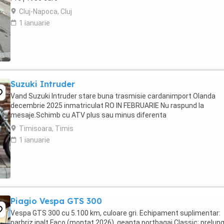
Cluj-Napoca, Cluj
1 ianuarie
Suzuki Intruder
Vand Suzuki Intruder stare buna trasmisie cardanimport Olanda
decembrie 2025 inmatriculat RO IN FEBRUARIE Nu raspund la
mesaje.Schimb cu ATV plus sau minus diferenta
Timisoara, Timis
1 ianuarie
Piagio Vespa GTS 300
Vespa GTS 300 cu 5.100 km, culoare gri. Echipament suplimentar:
parbriz inalt Faco (montat 2026), geanta portbagaj Classic; prelung