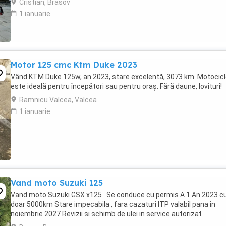
Cristian, Brasov
1 ianuarie
Motor 125 cmc Ktm Duke 2023
Vând KTM Duke 125w, an 2023, stare excelentă, 3073 km. Motocic
este ideală pentru începători sau pentru oraș. Fără daune, lovituri!
Ramnicu Valcea, Valcea
1 ianuarie
Vand moto Suzuki 125
Vand moto Suzuki GSX x125 . Se conduce cu permis A 1 An 2023 c
doar 5000km Stare impecabila , fara cazaturi ITP valabil pana in
noiembrie 2027 Revizii si schimb de ulei in service autorizat