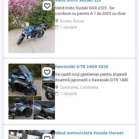
Vand moto Suzuki 125
Vand moto Suzuki GSX x125 . Se
conduce cu permis A 1 An 2023 cu doar
5000km Stare impecabila , fara cazaturi
Buzau, Buzau
ITP valabil pana in noiembrie 2027 Revizii
1 ianuarie
si schimb de ulei in service autorizat
Kawasaki GTR 1400 2015
Se caută noul gentleman pentru această
doamnă japoneză o Kawasaki GTR 1400
care încă întoarce priviri și iubește
Constanta, Constanta
kilometrii. A fost răsfățată, întreținută la
1 ianuarie
timp și tratată cu respect. O dau doar
cuiva care va avea grijă de ea așa cum am
făcut-o și eu. Restul îl va convinge ea la
prima cheie. Vă ...
Vând motocicleta Honda Hornet