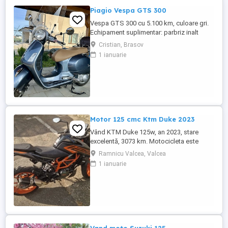
Piagio Vespa GTS 300
Vespa GTS 300 cu 5.100 km, culoare gri.
Echipament suplimentar: parbriz inalt
Faco (montat 2026), geanta portbagaj
Cristian, Brasov
Classic; prelungitor scarite pasager;
1 ianuarie
suspensie fata Bitubo si frane fata spate
Frando; incarcare USB. Baterie an 2026,
ultima revizie - martie 2026. Anvelope
2024. Itp valabil pana in ...
Motor 125 cmc Ktm Duke 2023
Vând KTM Duke 125w, an 2023, stare
excelentă, 3073 km. Motocicleta este
ideală pentru începători sau pentru oraș.
Ramnicu Valcea, Valcea
Fără daune, lovituri!
1 ianuarie