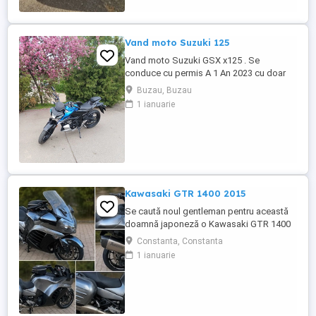
Vand moto Suzuki 125
Vand moto Suzuki GSX x125 . Se
conduce cu permis A 1 An 2023 cu doar
5000km Stare impecabila , fara cazaturi
Buzau, Buzau
ITP valabil pana in noiembrie 2027 Revizii
1 ianuarie
si schimb de ulei in service autorizat
Kawasaki GTR 1400 2015
Se caută noul gentleman pentru această
doamnă japoneză o Kawasaki GTR 1400
care încă întoarce priviri și iubește
Constanta, Constanta
kilometrii. A fost răsfățată, întreținută la
1 ianuarie
timp și tratată cu respect. O dau doar
cuiva care va avea grijă de ea așa cum am
făcut-o și eu. Restul îl va convinge ea la
prima cheie. Vă ...