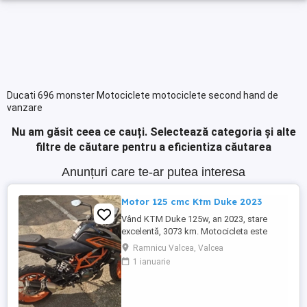
Ducati 696 monster Motociclete motociclete second hand de
vanzare
Nu am găsit ceea ce cauți.
Selectează categoria și alte
filtre de căutare pentru a eficientiza căutarea
Anunțuri care te-ar putea interesa
Motor 125 cmc Ktm Duke 2023
Vând KTM Duke 125w, an 2023, stare
excelentă, 3073 km. Motocicleta este
ideală pentru începători sau pentru oraș.
Ramnicu Valcea, Valcea
Fără daune, lovituri!
1 ianuarie