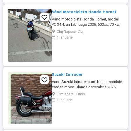
Vând motocicleta Honda Hornet
Vând motocicletă Honda Hornet, model
PC 34 4, an fabricație 2006, 600cc, 70 kw,
98 cp, inspecție tehnică valabilă până în
Cluj-Napoca, Cluj
august 2027 . Preț 1900 euro
1 ianuarie
Suzuki Intruder
Vand Suzuki Intruder stare buna trasmisie
cardanimport Olanda decembrie 2025
inmatriculat RO IN FEBRUARIE Nu raspund
Timisoara, Timis
la mesaje.Schimb cu ATV plus sau minus
1 ianuarie
diferenta