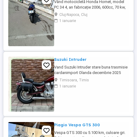
Vând motocicletă Honda Hornet, model
PC 34 4, an fabricație 2006, 600cc, 70 kw,
98 cp, inspecție tehnică valabilă până în
Cluj-Napoca, Cluj
august 2027 . Preț 1900 euro
1 ianuarie
Suzuki Intruder
Vand Suzuki Intruder stare buna trasmisie
cardanimport Olanda decembrie 2025
inmatriculat RO IN FEBRUARIE Nu raspund
Timisoara, Timis
la mesaje.Schimb cu ATV plus sau minus
1 ianuarie
diferenta
Piagio Vespa GTS 300
Vespa GTS 300 cu 5.100 km, culoare gri.