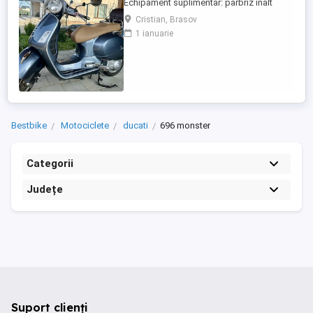
Echipament suplimentar: parbriz inalt
Faco (montat 2026), geanta portbagaj
Cristian, Brasov
Classic; prelungitor scarite pasager;
1 ianuarie
suspensie fata Bitubo si frane fata spate
Frando; incarcare USB. Baterie an 2026,
ultima revizie - martie 2026. Anvelope
2024. Itp valabil pana in ...
Bestbike
Motociclete
ducati
696 monster
Categorii
Județe
Suport clienți